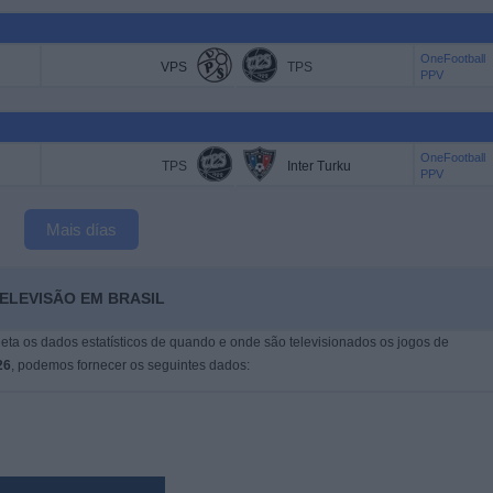
OneFootball
VPS
TPS
PPV
OneFootball
TPS
Inter Turku
PPV
Mais días
TELEVISÃO EM BRASIL
leta os dados estatísticos de quando e onde são televisionados os jogos de
26
, podemos fornecer os seguintes dados: