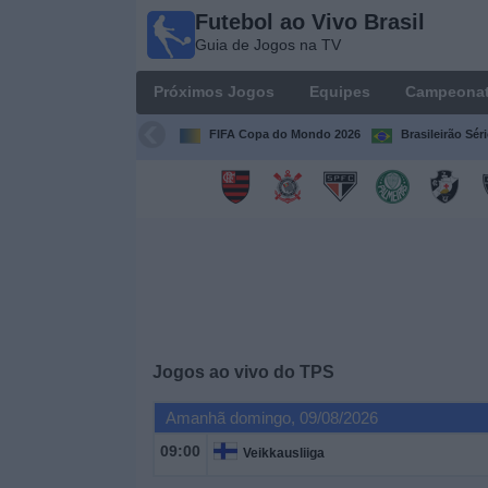
Futebol ao Vivo Brasil
Futebol
Guia de Jogos na TV
ao Vivo
Brasil
Próximos Jogos
Equipes
Campeona
Guia de
Jogos na
FIFA Copa do Mondo 2026
Brasileirão Sér
TV
Próximos
Jogos
Equipes
Campeonatos
Jogos ao vivo do
TPS
Canais
Amanhã domingo, 09/08/2026
de
TV
09:00
Veikkausliiga