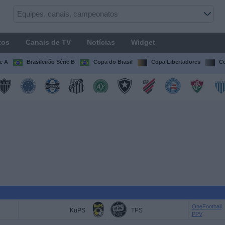
tos
Canais de TV
Notícias
Widget
ie A
Brasileirão Série B
Copa do Brasil
Copa Libertadores
Co
OneFootball
KuPS
TPS
PPV