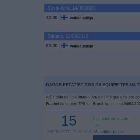
Notícias
Sexta-feira, 14/08/2026
12:00
Veikkausliiga
Widget
Sábado, 22/08/2026
08:00
Veikkausliiga
DADOS ESTATÍSTICOS DA EQUIPE TPS NA 
Até a data de hoje
08/08/2026
e desde que este site co
Futebol
da equipe
TPS
em
Brasil
, que foi em
04/04/20
15
0 partidas em aberto
0%
PARTIDAS TELEVISADAS
15 partidas pagas