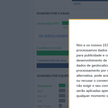
100%
RANKING POR CANAIS
OneFootball PPV
15 (100%)
Ver ranking completo
Nós e os nossos 15
8 partidas em casa
processamos dados p
53,33%
para publicidade e 
desenvolvimento de 
7 partidas fora de casa
dados de geolocaliza
46,67%
processamento por n
alternativa, pode ac
RANKING POR EQUIPES
ou recusar o consen
não exigir o seu co
Mariehamn
2 (13,33%)
serão aplicadas apen
Jaro
2 (13,33%)
qualquer momento vol
Ilves W
2 (13,33%)
SJK
2 (13,33%)
Inter Turku
1 (6,67%)