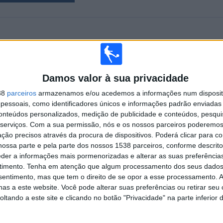
PARTIDAS
DIAS
TOTAL
15
125
1
CONSECUTIVOS
SEM PARTIDA
CANAIS DE TV
Damos valor à sua privacidade
PAGOS
GRATUITA
38
parceiros
armazenamos e/ou acedemos a informações num dispositi
essoais, como identificadores únicos e informações padrão enviadas 
TOTAL
MÁXIMO
TOTAL
conteúdos personalizados, medição de publicidade e conteúdos, pesqui
1
2
11
serviços.
Com a sua permissão, nós e os nossos parceiros poderemos 
COMPETIÇÕES
VS Mariehamn
RIVAIS
ção precisos através da procura de dispositivos. Poderá clicar para co
ossa parte e pela parte dos nossos 1538 parceiros, conforme descrit
eder a informações mais pormenorizadas e alterar as suas preferência
RANKING POR COMPETIÇÕES
timento.
Tenha em atenção que algum processamento dos seus dados
nsentimento, mas que tem o direito de se opor a esse processamento. A
Veikkausliiga
15 (100%)
as a este website. Você pode alterar suas preferências ou retirar seu
Ver ranking completo
tando a este site e clicando no botão "Privacidade" na parte inferior 