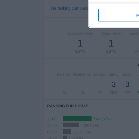
Ver ranking completo
M
Nº DE
SEGUNDA-FEIRA
TERÇA-FEIRA
QUART
1
1
6,67%
6,67%
6
JANEIRO
FEVEREIRO
MARÇO
ABRIL
MAIO
-
-
-
3
3
- %
- %
- %
20%
20%
RANKING POR HORAS
11:00
7 (46,67%)
12:00
4 (26,67%)
09:00
2 (13,33%)
13:00
1 (6,67%)