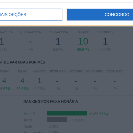
AIS OPÇÕES
CONCORDO
 PARTIDAS POR DIA DA SEMANA
A-FEIRA
QUINTA-FEIRA
SEXTA-FEIRA
SÁBADO
DOMINGO
1
-
1
10
1
,67%
- %
6,67%
66,67%
6,67%
Nº DE PARTIDAS POR MÊS
JUNHO
JULHO
AGOSTO
SETEMBRO
OUTUBRO
NOVEMBRO
DEZEMBRO
4
4
1
-
-
-
-
26,67%
26,67%
6,67%
- %
- %
- %
- %
RANKING POR FAIXA HORÁRIA
Manhã
10 (66,67%)
Tarde
5 (33,33%)
Noite
0 (0%)
Madrugada
0 (0%)