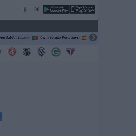
pa Sul-Americana
Campeonato Português
Campeonato Espanhol