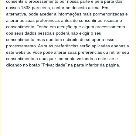
consentir o processamento por nossa parte e pela parte dos
TELEVISÃO EM BRASIL
nossos 1538 parceiros, conforme descrito acima. Em
alternativa, pode aceder a informações mais pormenorizadas e
Até a data de hoje
06/08/2026
e desde que este site coleta os dados
alterar as suas preferências antes de consentir ou recusar o
estatísticos de quando e onde são televisionados os jogos de
Futebol
da
consentimento.
Tenha em atenção que algum processamento
equipe
Cremonese
em
Brasil
, que foi em
14/01/2020
, podemos fornecer
dos seus dados pessoais poderá não exigir o seu
os seguintes dados:
consentimento, mas que tem o direito de se opor a esse
processamento. As suas preferências serão aplicadas apenas a
86
este website. Você pode alterar suas preferências ou retirar seu
consentimento a qualquer momento voltando a este site e
PARTIDAS TELEVISADAS
clicando no botão "Privacidade" na parte inferior da página.
8 partidas em aberto
9,3%
78 partidas pagas
90,7%
ÚLTIMA PARTIDA EM ABERTO
Cremonese - Fiorentina
16/03/2026 Campeonato italiano por Disney+ Premium, ESPN Brasil
YouTube
RANKING POR CANAIS