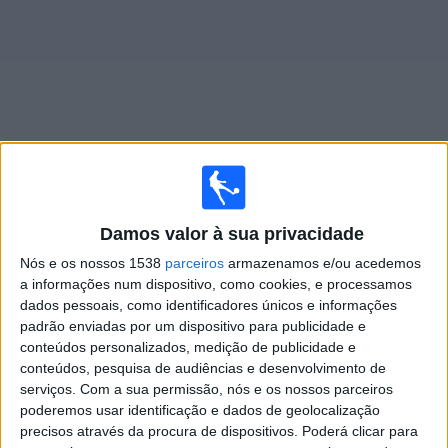
Notícias
Widget
Jogos ao vivo do
Cremonese
Damos valor à sua privacidade
Sábado, 22/08/2026
Nós e os nossos 1538
parceiros
armazenamos e/ou acedemos
16:00
Série B Italiana
a informações num dispositivo, como cookies, e processamos
dados pessoais, como identificadores únicos e informações
Empoli
padrão enviadas por um dispositivo para publicidade e
conteúdos personalizados, medição de publicidade e
Cremonese
conteúdos, pesquisa de audiências e desenvolvimento de
OneFootball PPV
serviços.
Com a sua permissão, nós e os nossos parceiros
poderemos usar identificação e dados de geolocalização
precisos através da procura de dispositivos. Poderá clicar para
DADOS ESTATÍSTICOS DA EQUIPE CREMONESE NA