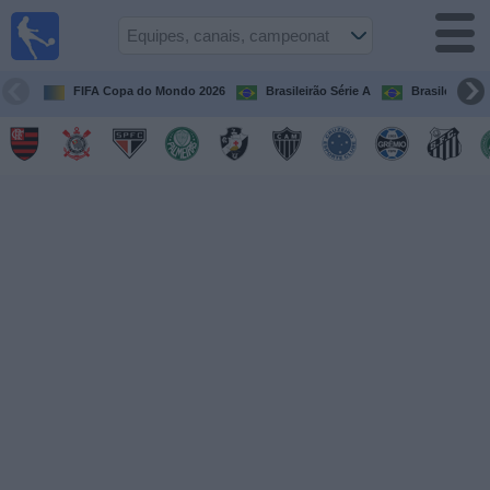
Futebol
ao Vivo
Brasil
FIFA Copa do Mondo 2026
Brasileirão Série A
Brasileirão Sé
Guia de
Jogos na
TV
Próximos
Jogos
Equipes
Campeonatos
Canais
de
TV