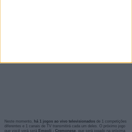
Neste momento,
há 1 jogos ao vivo televisionados
de 1 competições
diferentes e 1 canais de TV transmitirá cada um deles. O próximo jogo
que você verá será
Empoli - Cremonese
, que será jogado na próxima