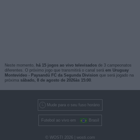
Neste momento,
há 15 jogos ao vivo televisados
de 3 campeonatos
diferentes. O próximo jogo que transmitirá o canal será
em Uruguay
Montevideo - Paysandú FC da Segunda Division
que será jogado na
próxima
sábado, 8 de agosto de 2026às 15:00
.
Mude para o seu fuso horário
Futebol ao vivo em
Brasil
© WOSTI 2026 |
wosti.com