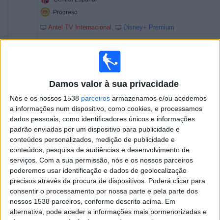
Progreso
Antel TV Internacional
Disney+ Premium
13:00
Segunda Division
Fenix
La Luz
Damos valor à sua privacidade
Antel TV Internacional
Disney+ Premium
Nós e os nossos 1538
parceiros
armazenamos e/ou acedemos
15:00
Primera Division
a informações num dispositivo, como cookies, e processamos
dados pessoais, como identificadores únicos e informações
Liverpool M.
padrão enviadas por um dispositivo para publicidade e
Albion
conteúdos personalizados, medição de publicidade e
conteúdos, pesquisa de audiências e desenvolvimento de
Antel TV Internacional
Disney+ Premium
serviços.
Com a sua permissão, nós e os nossos parceiros
16:00
Segunda Division
poderemos usar identificação e dados de geolocalização
precisos através da procura de dispositivos. Poderá clicar para
Colón FC
consentir o processamento por nossa parte e pela parte dos
Cerrito
nossos 1538 parceiros, conforme descrito acima. Em
alternativa, pode aceder a informações mais pormenorizadas e
Antel TV Internacional
Disney+ Premium