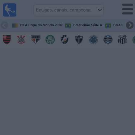
Futebol
ao Vivo
Brasil
FIFA Copa do Mondo 2026
Brasileirão Série A
Brasileirão Sé
Guia de
Jogos na
TV
Próximos
Jogos
Equipes
Campeonatos
Canais
de
TV