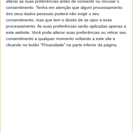
alterar as suas preferências antes de consentir ou recusar o
18:30
Primera Division
consentimento.
Tenha em atenção que algum processamento
dos seus dados pessoais poderá não exigir o seu
Montevideo City
consentimento, mas que tem o direito de se opor a esse
Penarol
processamento. As suas preferências serão aplicadas apenas a
este website. Você pode alterar suas preferências ou retirar seu
Antel TV Internacional
Disney+ Premium
consentimento a qualquer momento voltando a este site e
clicando no botão "Privacidade" na parte inferior da página.