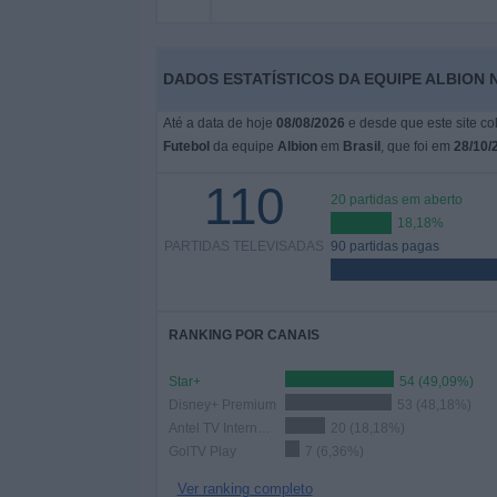
Notícias
Widget
DADOS ESTATÍSTICOS DA EQUIPE ALBION 
Até a data de hoje
08/08/2026
e desde que este site co
Futebol
da equipe
Albion
em
Brasil
, que foi em
28/10/
110
20 partidas em aberto
18,18%
PARTIDAS TELEVISADAS
90 partidas pagas
RANKING POR CANAIS
Star+
54 (49,09%)
Disney+ Premium
53 (48,18%)
Antel TV Internacional
20 (18,18%)
GolTV Play
7 (6,36%)
Ver ranking completo