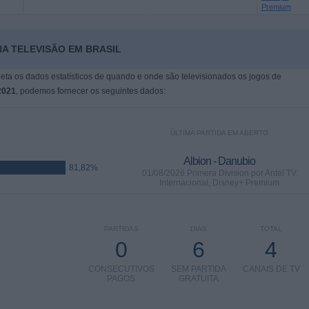
Premium
NA TELEVISÃO EM BRASIL
leta os dados estatísticos de quando e onde são televisionados os jogos de
2021
, podemos fornecer os seguintes dados:
ÚLTIMA PARTIDA EM ABERTO
Albion - Danubio
81,82%
01/08/2026 Primera Division por Antel TV
Internacional, Disney+ Premium
PARTIDAS
DIAS
TOTAL
0
6
4
CONSECUTIVOS
SEM PARTIDA
CANAIS DE TV
PAGOS
GRATUITA