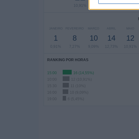
10,91%
3,64%
6
JANEIRO
FEVEREIRO
MARÇO
ABRIL
MAIO
1
8
10
14
12
0,91%
7,27%
9,09%
12,73%
10,91%
RANKING POR HORAS
15:00
16 (14,55%)
10:00
12 (10,91%)
15:30
11 (10%)
16:00
10 (9,09%)
19:00
6 (5,45%)