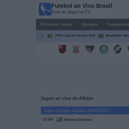
Futebol ao Vivo Brasil
Futebol
Guia de Jogos na TV
ao Vivo
Brasil
Próximos Jogos
Equipes
Campeona
Guia de
Jogos na
FIFA Copa do Mondo 2026
Brasileirão Sér
TV
Próximos
Jogos
Equipes
Campeonatos
Jogos ao vivo do
Albion
Canais
Jogos da hoje sábado, 08/08/2026
de
TV
15:00
Primera Division