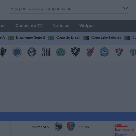
tos
Canais de TV
Notícias
Widget
ie A
Brasileirão Série B
Copa do Brasil
Copa Libertadores
Co
Antel TV
Liverpool M.
Albion
Internacional
Disney+