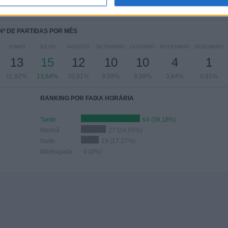
,36%
2,73%
10,91%
35,45%
30%
Nº DE PARTIDAS POR MÊS
JUNHO
JULHO
AGOSTO
SETEMBRO
OUTUBRO
NOVEMBRO
DEZEMBRO
13
15
12
10
10
4
1
11,82%
13,64%
10,91%
9,09%
9,09%
3,64%
0,91%
RANKING POR FAIXA HORÁRIA
Tarde
64 (58,18%)
Manhã
27 (24,55%)
Noite
19 (17,27%)
Madrugada
0 (0%)