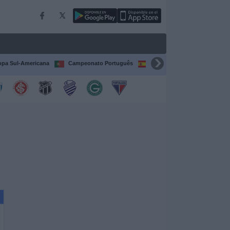
pa Sul-Americana
Campeonato Português
Campeonato Espanhol