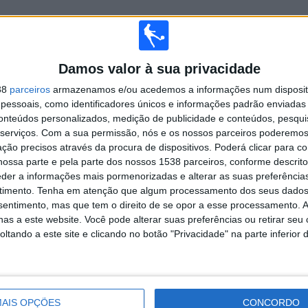
TOTAL
MÁXIMO
TOTAL
3
7
35
Damos valor à sua privacidade
COMPETIÇÕES
VS Montevideo
RIVAIS
City
38
parceiros
armazenamos e/ou acedemos a informações num dispositi
essoais, como identificadores únicos e informações padrão enviadas 
RANKING POR COMPETIÇÕES
conteúdos personalizados, medição de publicidade e conteúdos, pesqui
serviços.
Com a sua permissão, nós e os nossos parceiros poderemos 
Primera Division
58 (52,73%)
ção precisos através da procura de dispositivos. Poderá clicar para co
Segunda Division
51 (46,36%)
ossa parte e pela parte dos nossos 1538 parceiros, conforme descrit
Serie Río de la Plata
1 (0,91%)
eder a informações mais pormenorizadas e alterar as suas preferência
timento.
Tenha em atenção que algum processamento dos seus dados
Ver ranking completo
nsentimento, mas que tem o direito de se opor a esse processamento. A
as a este website. Você pode alterar suas preferências ou retirar seu
tando a este site e clicando no botão "Privacidade" na parte inferior 
 PARTIDAS POR DIA DA SEMANA
A-FEIRA
QUINTA-FEIRA
SEXTA-FEIRA
SÁBADO
DOMINGO
7
3
12
39
33
AIS OPÇÕES
CONCORDO