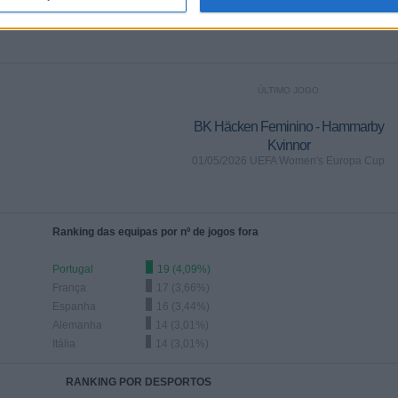
ÚLTIMO JOGO
BK Häcken Feminino - Hammarby
Kvinnor
01/05/2026 UEFA Women's Europa Cup
Ranking das equipas por nº de jogos fora
Portugal
19 (4,09%)
França
17 (3,66%)
Espanha
16 (3,44%)
Alemanha
14 (3,01%)
Itália
14 (3,01%)
RANKING POR DESPORTOS