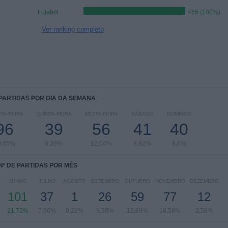
Futebol
465 (100%)
Ver ranking completo
 PARTIDAS POR DIA DA SEMANA
TA-FEIRA
QUINTA-FEIRA
SEXTA-FEIRA
SÁBADO
DOMINGO
96
39
56
41
40
0,65%
8,39%
12,04%
8,82%
8,6%
Nº DE PARTIDAS POR MÊS
JUNHO
JULHO
AGOSTO
SETEMBRO
OUTUBRO
NOVEMBRO
DEZEMBRO
101
37
1
26
59
77
12
21,72%
7,96%
0,22%
5,59%
12,69%
16,56%
2,58%