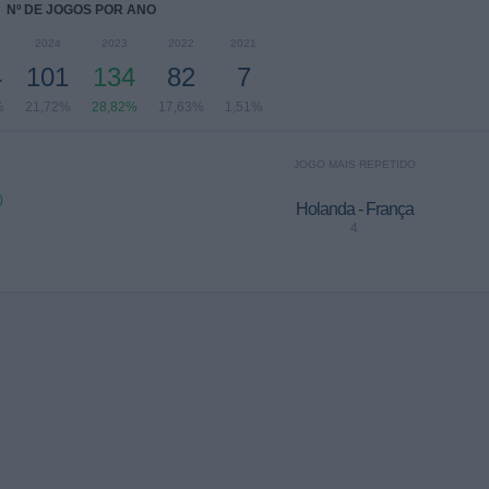
Nº DE JOGOS POR ANO
2024
2023
2022
2021
4
101
134
82
7
%
21,72%
28,82%
17,63%
1,51%
JOGO MAIS REPETIDO
)
Holanda - França
4