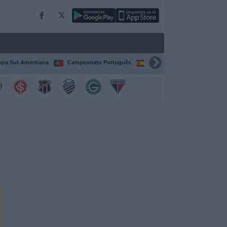
pa Sul-Americana
Campeonato Português
Campeonato Espanhol