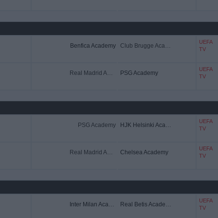
UEFA
Benfica Academy
Club Brugge Academy
TV
UEFA
Real Madrid Academy
PSG Academy
TV
UEFA
PSG Academy
HJK Helsinki Academy
TV
UEFA
Real Madrid Academy
Chelsea Academy
TV
UEFA
Inter Milan Academy
Real Betis Academy
TV