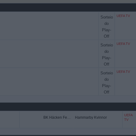
UEFA TV
Sorteio
do
Play-
Off
UEFA TV
Sorteio
do
Play-
Off
UEFA TV
Sorteio
do
Play-
Off
UEFA
BK Häcken Feminino
Hammarby Kvinnor
TV