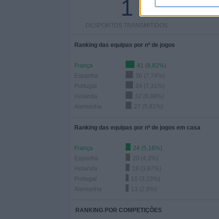
1
DESPORTOS TRANSMITIDOS
Ranking das equipas por nº de jogos
França
41 (8,82%)
Espanha
36 (7,74%)
Portugal
34 (7,31%)
Holanda
32 (6,88%)
Alemanha
27 (5,81%)
Ranking das equipas por nº de jogos em casa
França
24 (5,16%)
Espanha
20 (4,3%)
Holanda
18 (3,87%)
Portugal
15 (3,23%)
Alemanha
13 (2,8%)
RANKING POR COMPETIÇÕES