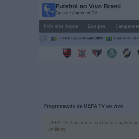
Futebol ao Vivo Brasil
Futebol
Guia de Jogos na TV
ao Vivo
Brasil
Próximos Jogos
Equipes
Campeona
Guia de
Jogos na
FIFA Copa do Mondo 2026
Brasileirão Sér
TV
Próximos
Jogos
Equipes
Campeonatos
Programação da
UEFA TV
ao vivo
Canais
de
UEFA TV: Atualmente não há uma partida ao v
TV
emitidos.