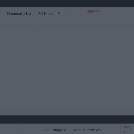
UEFA TV
Hammarby Kvinnor
BK Häcken Feminino
UEFA
Club Brugge Academy
Real Madrid Academy
TV