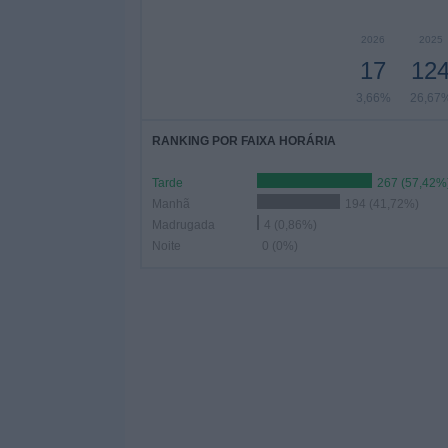
2026
2025
17
12
3,66%
26,67
RANKING POR FAIXA HORÁRIA
Tarde
267 (57,42%
Manhã
194 (41,72%)
Madrugada
4 (0,86%)
Noite
0 (0%)