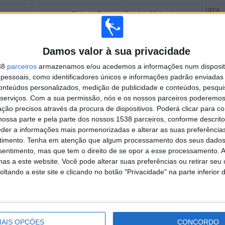
UEFA
Eintracht Frankfurt Academy
Sporting CP Academy
TV
Damos valor à sua privacidade
UEFA TV
38
parceiros
armazenamos e/ou acedemos a informações num dispositi
Sorteio
essoais, como identificadores únicos e informações padrão enviadas 
da
conteúdos personalizados, medição de publicidade e conteúdos, pesqui
Fase
serviços.
Com a sua permissão, nós e os nossos parceiros poderemos 
de
ção precisos através da procura de dispositivos. Poderá clicar para co
Grupos
ossa parte e pela parte dos nossos 1538 parceiros, conforme descrit
eder a informações mais pormenorizadas e alterar as suas preferência
V IN BRASIL
timento.
Tenha em atenção que algum processamento dos seus dados
nsentimento, mas que tem o direito de se opor a esse processamento. A
çou a recolher os dados estatísticos sobre quando e onde os jogos do canal
as a este website. Você pode alterar suas preferências ou retirar seu
021
, podemos fornecer os seguintes dados:
tando a este site e clicando no botão "Privacidade" na parte inferior 
13
129
ÇÕES TRANSMITIDAS
EQUIPAS TRANSMITIDAS
AIS OPÇÕES
CONCORDO