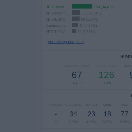
UEFA Youth League
160 (34,41%)
UEFA Nations League
66 (14,19%)
UEFA EURO 2028
60 (12,9%)
Campeonato Europeu de Sub17
46 (9,89%)
UEFA U19 Championship
32 (6,88%)
Ver ranking completo
Nº DE
SEGUNDA-FEIRA
TERÇA-FEIRA
QUAR
67
126
14,41%
27,1%
2
JANEIRO
FEVEREIRO
MARÇO
ABRIL
MAIO
-
34
23
18
77
- %
7,31%
4,95%
3,87%
16,56%