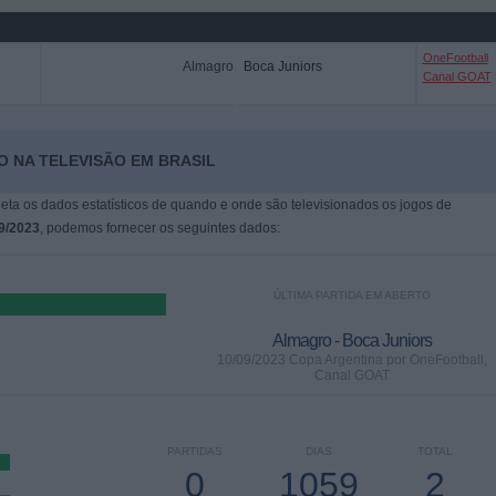
OneFootball
Almagro
Boca Juniors
Canal GOAT
O NA TELEVISÃO EM BRASIL
leta os dados estatísticos de quando e onde são televisionados os jogos de
9/2023
, podemos fornecer os seguintes dados:
ÚLTIMA PARTIDA EM ABERTO
Almagro - Boca Juniors
10/09/2023 Copa Argentina por OneFootball,
Canal GOAT
PARTIDAS
DIAS
TOTAL
0
1059
2