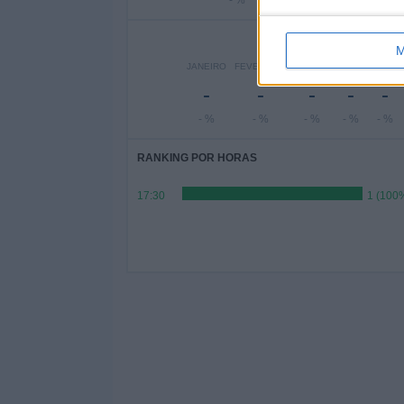
- %
- %
M
JANEIRO
FEVEREIRO
MARÇO
ABRIL
MAIO
-
-
-
-
-
- %
- %
- %
- %
- %
RANKING POR HORAS
17:30
1 (100