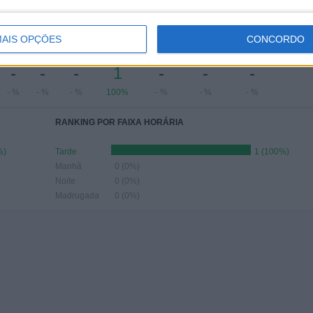
- %
- %
- %
- %
100%
Nº DE PARTIDAS POR MÊS
AIS OPÇÕES
CONCORDO
JUNHO
JULHO
AGOSTO
SETEMBRO
OUTUBRO
NOVEMBRO
DEZEMBRO
-
-
-
1
-
-
-
- %
- %
- %
100%
- %
- %
- %
RANKING POR FAIXA HORÁRIA
%)
Tarde
1 (100%)
Manhã
0 (0%)
Noite
0 (0%)
Madrugada
0 (0%)