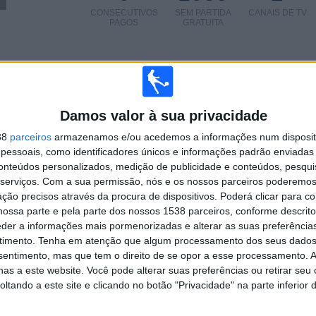
CONSECUTIVOS
SEM PARTIDA
CANAIS DE TV
PAGOS
GRATUITA
TOTAL
MÁXIMO
TOTAL
100%
1
1
1
Damos valor à sua privacidade
COMPETIÇÕES
VS Boca
RIVAIS
Juniors
38
parceiros
armazenamos e/ou acedemos a informações num dispositi
essoais, como identificadores únicos e informações padrão enviadas 
RANKING POR COMPETIÇÕES
conteúdos personalizados, medição de publicidade e conteúdos, pesqui
serviços.
Com a sua permissão, nós e os nossos parceiros poderemos 
1 (100%)
Copa Argentina
1 (100%)
ção precisos através da procura de dispositivos. Poderá clicar para co
ossa parte e pela parte dos nossos 1538 parceiros, conforme descrit
Ver ranking completo
eder a informações mais pormenorizadas e alterar as suas preferência
timento.
Tenha em atenção que algum processamento dos seus dados
 PARTIDAS POR DIA DA SEMANA
nsentimento, mas que tem o direito de se opor a esse processamento. A
as a este website. Você pode alterar suas preferências ou retirar seu
TA-FEIRA
QUINTA-FEIRA
SEXTA-FEIRA
SÁBADO
DOMINGO
tando a este site e clicando no botão "Privacidade" na parte inferior 
-
-
-
-
1