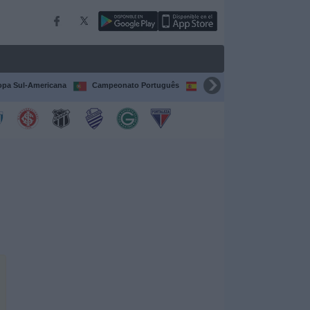
pa Sul-Americana
Campeonato Português
Campeonato Espanhol