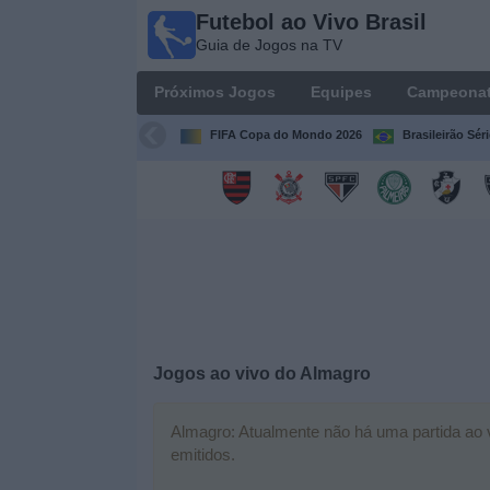
Futebol ao Vivo Brasil
Futebol
Guia de Jogos na TV
ao Vivo
Brasil
Próximos Jogos
Equipes
Campeona
Guia de
Jogos na
FIFA Copa do Mondo 2026
Brasileirão Sér
TV
Próximos
Jogos
Equipes
Campeonatos
Jogos ao vivo do
Almagro
Canais
de
Almagro: Atualmente não há uma partida ao v
TV
emitidos.