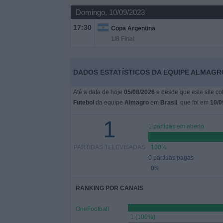
Notícias
Domingo, 10/09/2023
17:30
Copa Argentina
Widget
1/8 Final
DADOS ESTATÍSTICOS DA EQUIPE ALMAGR
Até a data de hoje
05/08/2026
e desde que este site co
Futebol
da equipe
Almagro
em
Brasil
, que foi em
10/0
1
1 partidas em aberto
PARTIDAS TELEVISADAS
100%
0 partidas pagas
0%
RANKING POR CANAIS
OneFootball
1 (100%)