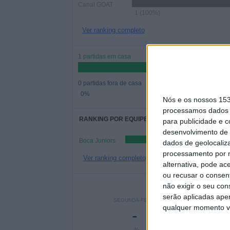
Canal GOAT
1 (100%)
Ver ranking completo
1 partidas em casa
0 partidas fora de casa
0%
Nós e os nossos 15
processamos dados p
RANKING POR EQUIPES
para publicidade e 
desenvolvimento de 
Boca Juniors
dados de geolocaliza
processamento por n
Ver ranking completo
alternativa, pode ac
ou recusar o consen
Nº DE
não exigir o seu co
serão aplicadas apen
SEGUNDA-FEIRA
TERÇA-FEIRA
QUAR
qualquer momento vol
-
-