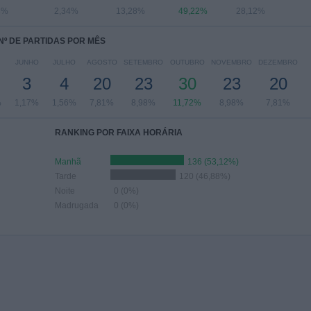
3%
2,34%
13,28%
49,22%
28,12%
Nº DE PARTIDAS POR MÊS
JUNHO
JULHO
AGOSTO
SETEMBRO
OUTUBRO
NOVEMBRO
DEZEMBRO
3
4
20
23
30
23
20
%
1,17%
1,56%
7,81%
8,98%
11,72%
8,98%
7,81%
RANKING POR FAIXA HORÁRIA
Manhã
136 (53,12%)
Tarde
120 (46,88%)
Noite
0 (0%)
Madrugada
0 (0%)