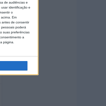
sa de audiências e
usar identificação e
nsentir o
o acima. Em
s antes de consentir
 pessoais poderá
s suas preferências
 consentimento a
da página.