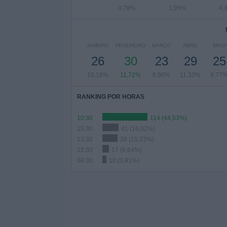
0,78%
1,95%
4,
JANEIRO
FEVEREIRO
MARÇO
ABRIL
MAIO
26
30
23
29
25
10,16%
11,72%
8,98%
11,33%
9,77
RANKING POR HORAS
10:30
114 (44,53%)
15:30
41 (16,02%)
13:30
39 (15,23%)
12:30
17 (6,64%)
08:30
10 (3,91%)