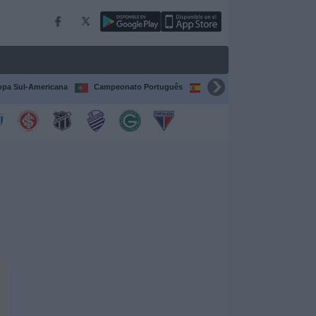
pa Sul-Americana
Campeonato Português
Campeonato Espanhol