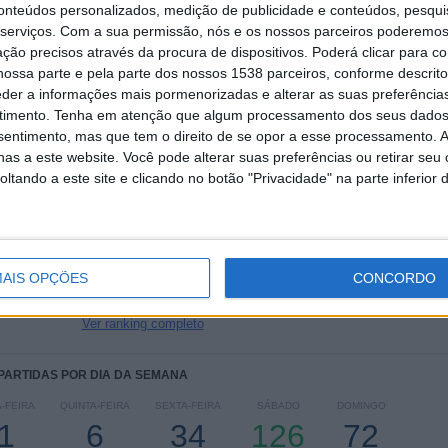
conteúdos personalizados, medição de publicidade e conteúdos, pesqui
serviços.
Com a sua permissão, nós e os nossos parceiros poderemos 
ção precisos através da procura de dispositivos. Poderá clicar para co
TOTAL
MÁXIMO
TOTAL
6
15
42
ossa parte e pela parte dos nossos 1538 parceiros, conforme descrit
eder a informações mais pormenorizadas e alterar as suas preferência
COMPETIÇÕES
VS Bayern
RIVAIS
timento.
Tenha em atenção que algum processamento dos seus dados
Munich
nsentimento, mas que tem o direito de se opor a esse processamento. A
as a este website. Você pode alterar suas preferências ou retirar seu
RANKING POR COMPETIÇÕES
tando a este site e clicando no botão "Privacidade" na parte inferior 
Bundesliga
204 (79,69%)
2. Bundesliga
33 (12,89%)
Taça da Alemanha
9 (3,52%)
Conference League
7 (2,73%)
AIS OPÇÕES
CONCORDO
Interwetten Summer Cup
2 (0,78%)
Ver ranking completo
 PARTIDAS POR DIA DA SEMANA
-FEIRA
QUINTA-FEIRA
SEXTA-FEIRA
SÁBADO
DOMINGO
1
6
34
126
72