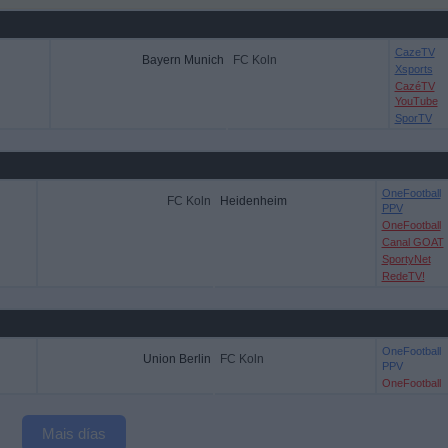
CazeTV
Bayern Munich
FC Koln
Xsports
CazéTV
YouTube
SporTV
OneFootball
FC Koln
Heidenheim
PPV
OneFootball
Canal GOAT
SportyNet
RedeTV!
OneFootball
Union Berlin
FC Koln
PPV
OneFootball
Mais días