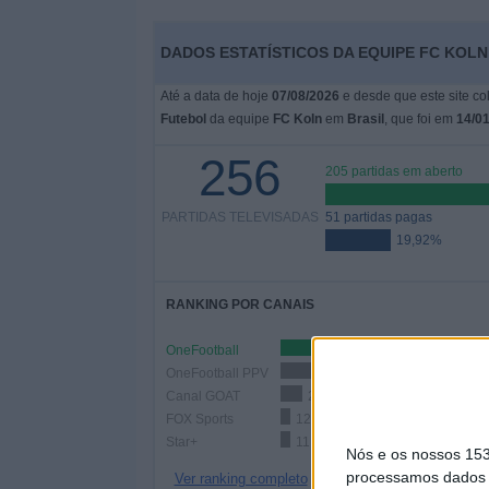
DADOS ESTATÍSTICOS DA EQUIPE FC KOLN
Até a data de hoje
07/08/2026
e desde que este site co
Futebol
da equipe
FC Koln
em
Brasil
, que foi em
14/0
256
205 partidas em aberto
PARTIDAS TELEVISADAS
51 partidas pagas
19,92%
RANKING POR CANAIS
OneFootball
200 
OneFootball PPV
51 (19,92%)
Canal GOAT
25 (9,77%)
FOX Sports
12 (4,69%)
Star+
11 (4,3%)
Nós e os nossos 15
processamos dados p
Ver ranking completo