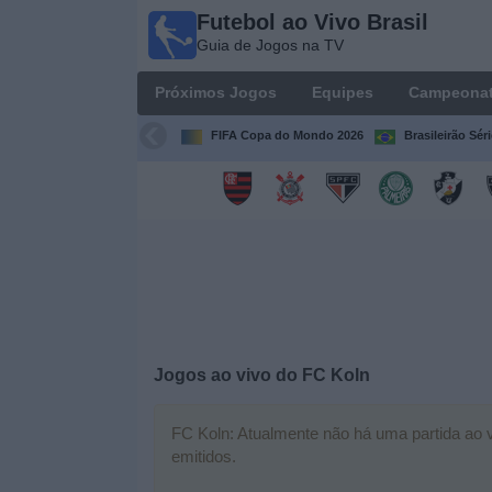
Futebol ao Vivo Brasil
Futebol
Guia de Jogos na TV
ao Vivo
Brasil
Próximos Jogos
Equipes
Campeona
Guia de
Jogos na
FIFA Copa do Mondo 2026
Brasileirão Sér
TV
Próximos
Jogos
Equipes
Campeonatos
Jogos ao vivo do
FC Koln
Canais
de
FC Koln: Atualmente não há uma partida ao vi
TV
emitidos.