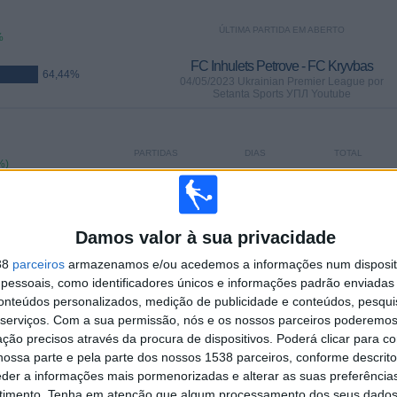
ÚLTIMA PARTIDA EM ABERTO
%
FC Inhulets Petrove - FC Kryvbas
64,44%
04/05/2023 Ukrainian Premier League por
Setanta Sports УПЛ Youtube
PARTIDAS
DIAS
TOTAL
%)
29
1192
2
CONSECUTIVOS
SEM PARTIDA
CANAIS DE TV
PAGOS
GRATUITA
Damos valor à sua privacidade
38
parceiros
armazenamos e/ou acedemos a informações num dispositi
TOTAL
MÁXIMO
TOTAL
essoais, como identificadores únicos e informações padrão enviadas 
1
4
20
conteúdos personalizados, medição de publicidade e conteúdos, pesqui
COMPETIÇÕES
VS FC Kryvbas
RIVAIS
serviços.
Com a sua permissão, nós e os nossos parceiros poderemos 
ção precisos através da procura de dispositivos. Poderá clicar para co
ossa parte e pela parte dos nossos 1538 parceiros, conforme descrit
RANKING POR COMPETIÇÕES
eder a informações mais pormenorizadas e alterar as suas preferência
timento.
Tenha em atenção que algum processamento dos seus dados