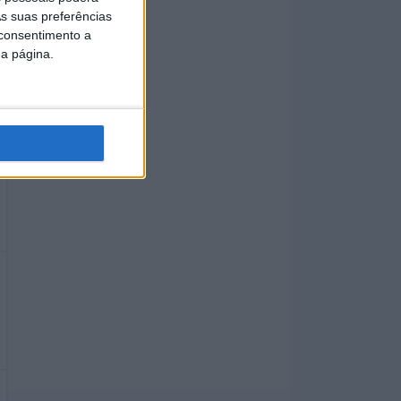
s suas preferências
 consentimento a
da página.