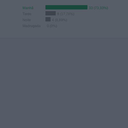
Manhã
33 (73,33%)
Tarde
8 (17,78%)
Noite
4 (8,89%)
Madrugada
0 (0%)