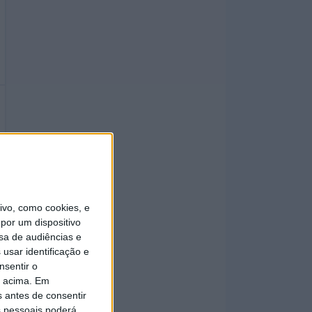
vo, como cookies, e
por um dispositivo
sa de audiências e
usar identificação e
nsentir o
o acima. Em
s antes de consentir
 pessoais poderá