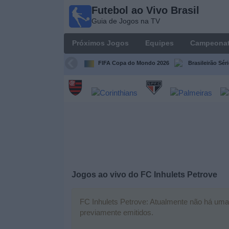
Futebol ao Vivo Brasil
Futebol
Guia de Jogos na TV
ao Vivo
Brasil
Próximos Jogos
Equipes
Campeona
Guia de
Jogos na
FIFA Copa do Mondo 2026
Brasileirão Sér
TV
Próximos
Jogos
Equipes
Campeonatos
Jogos ao vivo do
FC Inhulets Petrove
Canais
de
FC Inhulets Petrove: Atualmente não há uma p
TV
previamente emitidos.