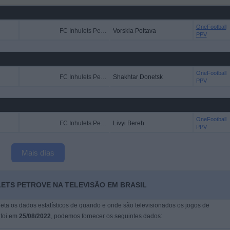
OneFootball
FC Inhulets Petrove
Vorskla Poltava
PPV
OneFootball
FC Inhulets Petrove
Shakhtar Donetsk
PPV
OneFootball
FC Inhulets Petrove
Livyi Bereh
PPV
Mais días
LETS PETROVE NA TELEVISÃO EM BRASIL
leta os dados estatísticos de quando e onde são televisionados os jogos de
 foi em
25/08/2022
, podemos fornecer os seguintes dados: