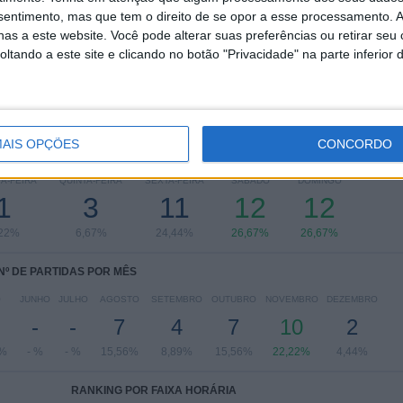
Ukrainian Premier League
45 (100%)
nsentimento, mas que tem o direito de se opor a esse processamento. A
Ver ranking completo
as a este website. Você pode alterar suas preferências ou retirar seu
tando a este site e clicando no botão "Privacidade" na parte inferior 
AIS OPÇÕES
CONCORDO
 PARTIDAS POR DIA DA SEMANA
A-FEIRA
QUINTA-FEIRA
SEXTA-FEIRA
SÁBADO
DOMINGO
1
3
11
12
12
,22%
6,67%
24,44%
26,67%
26,67%
Nº DE PARTIDAS POR MÊS
O
JUNHO
JULHO
AGOSTO
SETEMBRO
OUTUBRO
NOVEMBRO
DEZEMBRO
-
-
7
4
7
10
2
1%
- %
- %
15,56%
8,89%
15,56%
22,22%
4,44%
RANKING POR FAIXA HORÁRIA