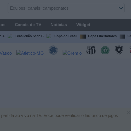
tos
Canais de TV
Notícias
Widget
ie A
Brasileirão Série B
Copa do Brasil
Copa Libertadores
Co
×
artida ao vivo na TV. Você pode verificar o histórico de jogos