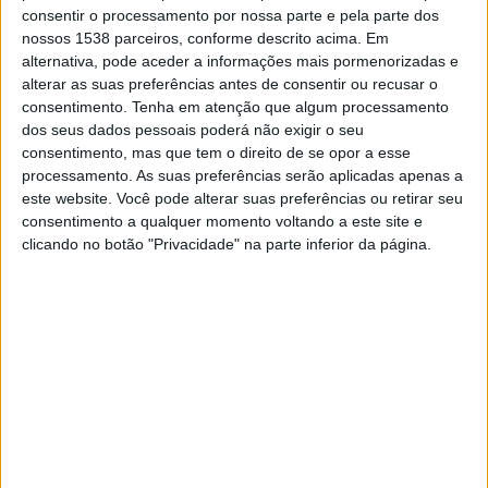
Marsaxlokk FC
consentir o processamento por nossa parte e pela parte dos
FC Pyunik
nossos 1538 parceiros, conforme descrito acima. Em
alternativa, pode aceder a informações mais pormenorizadas e
OneFootball PPV
alterar as suas preferências antes de consentir ou recusar o
consentimento.
Tenha em atenção que algum processamento
dos seus dados pessoais poderá não exigir o seu
DADOS ESTATÍSTICOS DA EQUIPE FC PYUNIK NA
consentimento, mas que tem o direito de se opor a esse
TELEVISÃO EM BRASIL
processamento. As suas preferências serão aplicadas apenas a
Até a data de hoje
06/08/2026
e desde que este site coleta os dados
este website. Você pode alterar suas preferências ou retirar seu
estatísticos de quando e onde são televisionados os jogos de
Futebol
da
consentimento a qualquer momento voltando a este site e
equipe
FC Pyunik
em
Brasil
, que foi em
08/09/2022
, podemos fornecer
clicando no botão "Privacidade" na parte inferior da página.
os seguintes dados:
7
PARTIDAS TELEVISADAS
0 partidas em aberto
0%
7 partidas pagas
100%