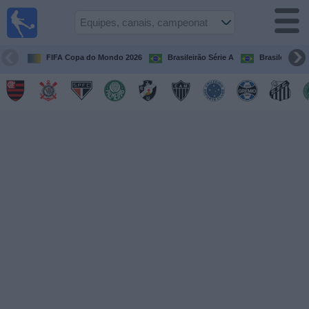
Futebol
ao Vivo
Brasil
FIFA Copa do Mondo 2026
Brasileirão Série A
Brasileirão Sé
Guia de
Jogos na
TV
Próximos
Jogos
Equipes
Campeonatos
Canais
de
TV