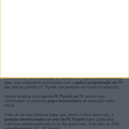
No momento, não há
partidas de futebol FC Pyunik transmitidas ao
vivo
, mas mostramos uma história com o
guía e programação na TV
das últimas partidas FC Pyunik que puderam ser vistas na televisão.
Vamos atualizar esta agenda
FC Pyunik na TV
quando eles
confirmarem os próximos
jogos transmitidos ao vivo
pela mídia
oficial.
Pode ser do seu interesse saber que, desde o início deste site, 1
partidas televisionadas ao vivo de FC Pyunik
foram publicadas.
A primeira partida publicada foi no dia quinta-feira, 9 de julho de 2026
entre Marsaxlokk FC - FC Pyunik.