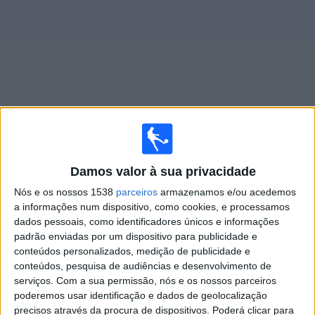
Notícias
Widget
Jogos ao vivo do
FC Pyunik
Damos valor à sua privacidade
×
FC Pyunik: Atualmente não há uma partida ao vivo na
Nós e os nossos 1538
parceiros
armazenamos e/ou acedemos
TV. Você pode verificar o histórico de jogos previamente
a informações num dispositivo, como cookies, e processamos
emitidos.
dados pessoais, como identificadores únicos e informações
padrão enviadas por um dispositivo para publicidade e
conteúdos personalizados, medição de publicidade e
Quinta-feira, 09/07/2026
conteúdos, pesquisa de audiências e desenvolvimento de
14:00
Conference League
serviços.
Com a sua permissão, nós e os nossos parceiros
1ª Pré-eliminatória
poderemos usar identificação e dados de geolocalização
precisos através da procura de dispositivos. Poderá clicar para