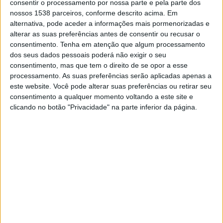
consentir o processamento por nossa parte e pela parte dos
TELEVISÃO EM BRASIL
nossos 1538 parceiros, conforme descrito acima. Em
alternativa, pode aceder a informações mais pormenorizadas e
Até a data de hoje
08/08/2026
e desde que este site coleta os dados
alterar as suas preferências antes de consentir ou recusar o
estatísticos de quando e onde são televisionados os jogos de
Futebol
da
consentimento.
Tenha em atenção que algum processamento
equipe
Hansa Rostock
em
Brasil
, que foi em
24/07/2021
, podemos
dos seus dados pessoais poderá não exigir o seu
fornecer os seguintes dados:
consentimento, mas que tem o direito de se opor a esse
processamento. As suas preferências serão aplicadas apenas a
147
este website. Você pode alterar suas preferências ou retirar seu
consentimento a qualquer momento voltando a este site e
PARTIDAS TELEVISADAS
clicando no botão "Privacidade" na parte inferior da página.
113 partidas em aberto
76,87%
34 partidas pagas
23,13%
ÚLTIMA PARTIDA EM ABERTO
Alemannia Aachen - Hansa Rostock
02/05/2026 3. Liga por Canal GOAT
RANKING POR CANAIS