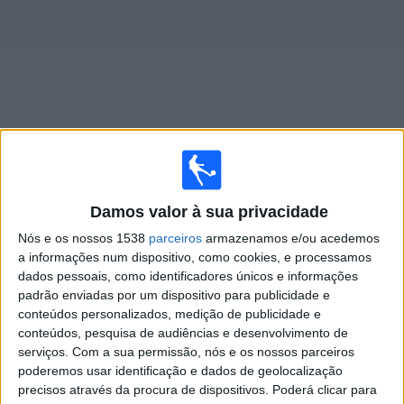
Notícias
Widget
Jogos ao vivo do
Hansa Rostock
Damos valor à sua privacidade
Domingo, 16/08/2026
Nós e os nossos 1538
parceiros
armazenamos e/ou acedemos
08:30
3. Liga
a informações num dispositivo, como cookies, e processamos
dados pessoais, como identificadores únicos e informações
Hansa Rostock
padrão enviadas por um dispositivo para publicidade e
Mannheim
conteúdos personalizados, medição de publicidade e
conteúdos, pesquisa de audiências e desenvolvimento de
OneFootball PPV
serviços.
Com a sua permissão, nós e os nossos parceiros
poderemos usar identificação e dados de geolocalização
precisos através da procura de dispositivos. Poderá clicar para
DADOS ESTATÍSTICOS DA EQUIPE HANSA ROSTOCK NA