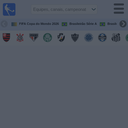
Futebol
ao Vivo
Brasil
FIFA Copa do Mondo 2026
Brasileirão Série A
Brasileirão Sé
Guia de
Jogos na
TV
Próximos
Jogos
Equipes
Campeonatos
Canais
de
TV