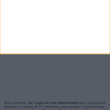
Neste momento,
há 1 jogos ao vivo televisionados
de 1 competições
diferentes e 1 canais de TV transmitirá cada um deles. O próximo jogo