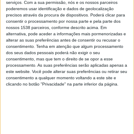
serviços.
Com a sua permissão, nós e os nossos parceiros
20:30
Leagues Cup
poderemos usar identificação e dados de geolocalização
precisos através da procura de dispositivos. Poderá clicar para
Inter Miami
consentir o processamento por nossa parte e pela parte dos
Club León
nossos 1538 parceiros, conforme descrito acima. Em
Apple TV
alternativa, pode aceder a informações mais pormenorizadas e
alterar as suas preferências antes de consentir ou recusar o
consentimento.
Tenha em atenção que algum processamento
Sábado, 15/08/2026
dos seus dados pessoais poderá não exigir o seu
21:30
MLS
consentimento, mas que tem o direito de se opor a esse
processamento. As suas preferências serão aplicadas apenas a
Nashville SC
este website. Você pode alterar suas preferências ou retirar seu
Inter Miami
consentimento a qualquer momento voltando a este site e
clicando no botão "Privacidade" na parte inferior da página.
Apple TV
Mais días
DADOS ESTATÍSTICOS DA EQUIPE INTER MIAMI NA
TELEVISÃO EM BRASIL