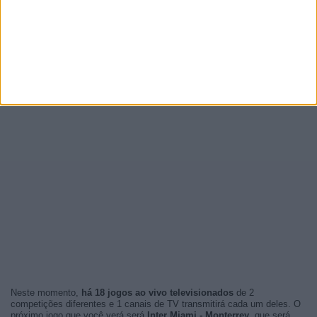
Neste momento,
há 18 jogos ao vivo televisionados
de 2
competições diferentes e 1 canais de TV transmitirá cada um deles. O
próximo jogo que você verá será
Inter Miami - Monterrey
, que será