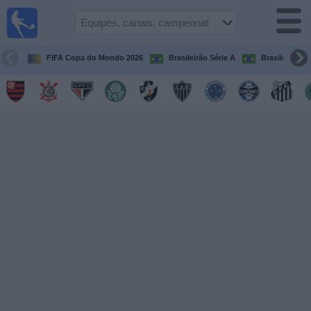
Futebol
ao Vivo
Brasil
FIFA Copa do Mondo 2026
Brasileirão Série A
Brasileirão Sé
Guia de
Jogos na
TV
Próximos
Jogos
Equipes
Campeonatos
Canais
de
TV