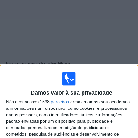
Notícias
Widget
Jogos ao vivo do
Inter Miami
Jogos da hoje sábado, 08/08/2026
21:00
Leagues Cup
Damos valor à sua privacidade
Inter Miami
Nós e os nossos 1538
parceiros
armazenamos e/ou acedemos
Monterrey
a informações num dispositivo, como cookies, e processamos
dados pessoais, como identificadores únicos e informações
Apple TV
padrão enviadas por um dispositivo para publicidade e
conteúdos personalizados, medição de publicidade e
Quarta-feira, 12/08/2026
conteúdos, pesquisa de audiências e desenvolvimento de