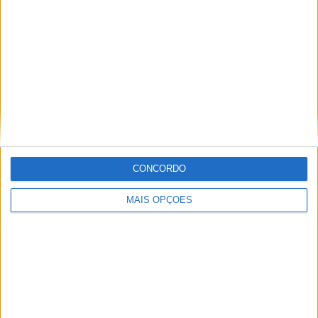
RANKING POR EQUIPES
Orlando City
18 (7,26%)
Nashville SC
17 (6,85%)
Atlanta Utd
14 (5,65%)
FC Cincinnati
14 (5,65%)
New York City
14 (5,65%)
Ver ranking completo
CONCORDO
RANKING POR COMPETIÇÕES
MLS
195 (78,63%)
MAIS OPÇÕES
Leagues Cup
18 (7,26%)
CONCACAF Liga dos Campeões
13 (5,24%)
Amigável
12 (4,84%)
FIFA Copa do Mundo de Clubes
4 (1,61%)
Ver ranking completo