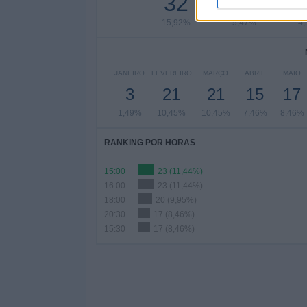
32
11
15,92%
5,47%
4
JANEIRO
FEVEREIRO
MARÇO
ABRIL
MAIO
3
21
21
15
17
1,49%
10,45%
10,45%
7,46%
8,46%
RANKING POR HORAS
15:00
23 (11,44%)
16:00
23 (11,44%)
18:00
20 (9,95%)
20:30
17 (8,46%)
15:30
17 (8,46%)