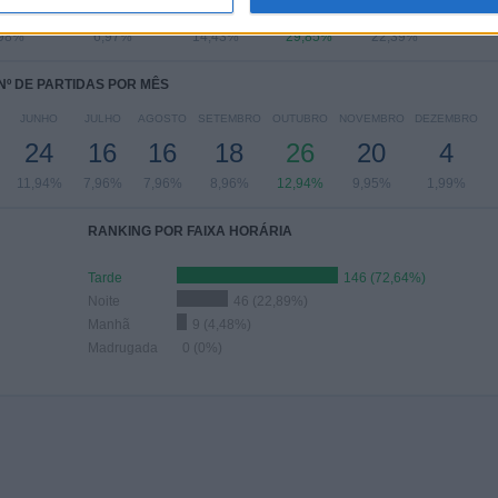
10
14
29
60
45
,98%
6,97%
14,43%
29,85%
22,39%
Nº DE PARTIDAS POR MÊS
JUNHO
JULHO
AGOSTO
SETEMBRO
OUTUBRO
NOVEMBRO
DEZEMBRO
24
16
16
18
26
20
4
11,94%
7,96%
7,96%
8,96%
12,94%
9,95%
1,99%
RANKING POR FAIXA HORÁRIA
Tarde
146 (72,64%)
Noite
46 (22,89%)
Manhã
9 (4,48%)
Madrugada
0 (0%)