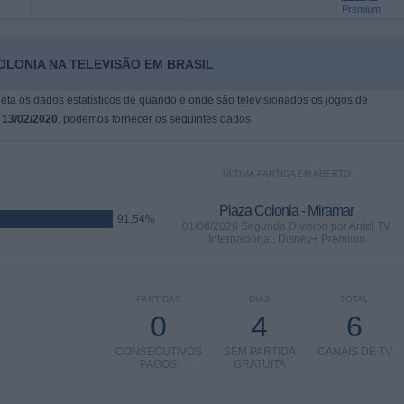
Premium
OLONIA NA TELEVISÃO EM BRASIL
leta os dados estatísticos de quando e onde são televisionados os jogos de
m
13/02/2020
, podemos fornecer os seguintes dados:
ÚLTIMA PARTIDA EM ABERTO
Plaza Colonia - Miramar
91,54%
01/08/2026 Segunda Division por Antel TV
Internacional, Disney+ Premium
PARTIDAS
DIAS
TOTAL
0
4
6
CONSECUTIVOS
SEM PARTIDA
CANAIS DE TV
PAGOS
GRATUITA