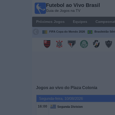
Futebol ao Vivo Brasil
Futebol
Guia de Jogos na TV
ao Vivo
Brasil
Próximos Jogos
Equipes
Campeona
Guia de
Jogos na
FIFA Copa do Mondo 2026
Brasileirão Sér
TV
Próximos
Jogos
Equipes
Campeonatos
Jogos ao vivo do
Plaza Colonia
Canais
Segunda-feira, 10/08/2026
de
TV
16:00
Segunda Division