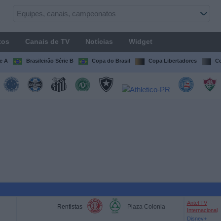
tos
Canais de TV
Notícias
Widget
ie A
Brasileirão Série B
Copa do Brasil
Copa Libertadores
Co
Antel TV
Rentistas
Plaza Colonia
Internacional
Disney+