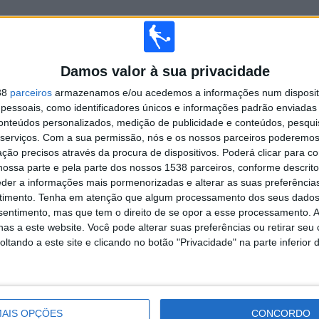
TOTAL
MÁXIMO
TOTAL
5
14
34
Damos valor à sua privacidade
38
parceiros
armazenamos e/ou acedemos a informações num dispositi
COMPETIÇÕES
VS River Plate
RIVAIS
essoais, como identificadores únicos e informações padrão enviadas 
conteúdos personalizados, medição de publicidade e conteúdos, pesqui
RANKING POR COMPETIÇÕES
serviços.
Com a sua permissão, nós e os nossos parceiros poderemos 
ção precisos através da procura de dispositivos. Poderá clicar para co
Primera Division
163 (81,09%)
ossa parte e pela parte dos nossos 1538 parceiros, conforme descrit
Segunda Division
26 (12,94%)
eder a informações mais pormenorizadas e alterar as suas preferência
Copa Uruguay
6 (2,99%)
timento.
Tenha em atenção que algum processamento dos seus dados
Copa Sul-Americana
4 (1,99%)
nsentimento, mas que tem o direito de se opor a esse processamento. A
Copa Libertadores
2 (1%)
as a este website. Você pode alterar suas preferências ou retirar seu
tando a este site e clicando no botão "Privacidade" na parte inferior 
Ver ranking completo
 PARTIDAS POR DIA DA SEMANA
A-FEIRA
QUINTA-FEIRA
SEXTA-FEIRA
SÁBADO
DOMINGO
AIS OPÇÕES
CONCORDO