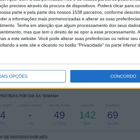
5
13
54
ção precisos através da procura de dispositivos. Poderá clicar para co
ossa parte e pela parte dos nossos 1538 parceiros, conforme descrit
COMPETIÇÕES
VS Hertha
RIVAIS
Berlin
eder a informações mais pormenorizadas e alterar as suas preferência
timento.
Tenha em atenção que algum processamento dos seus dados
RANKING POR COMPETIÇÕES
nsentimento, mas que tem o direito de se opor a esse processamento. A
as a este website. Você pode alterar suas preferências ou retirar seu
Bundesliga
132 (46,48%)
tando a este site e clicando no botão "Privacidade" na parte inferior 
2. Bundesliga
131 (46,13%)
Taça da Alemanha
9 (3,17%)
Champions League
8 (2,82%)
Amigável
4 (1,41%)
AIS OPÇÕES
CONCORDO
Ver ranking completo
 PARTIDAS POR DIA DA SEMANA
-FEIRA
QUINTA-FEIRA
SEXTA-FEIRA
SÁBADO
DOMINGO
4
-
49
142
69
93%
- %
17,25%
50%
24,3%
Nº DE PARTIDAS POR MÊS