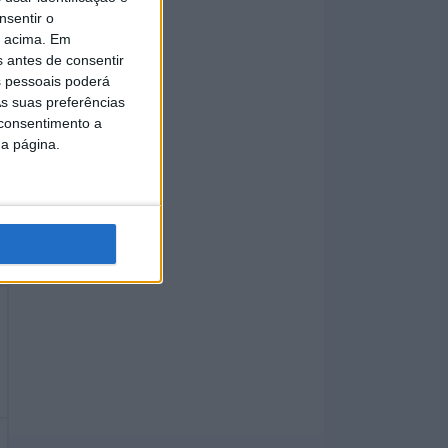
nsentir o
o acima. Em
s antes de consentir
 pessoais poderá
s suas preferências
 consentimento a
da página.