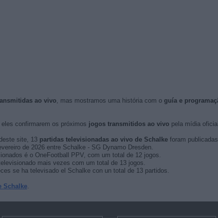
ransmitidas ao vivo
, mas mostramos uma história com o
guía e programaç
eles confirmarem os próximos
jogos transmitidos ao vivo
pela mídia oficial
deste site, 13
partidas televisionadas ao vivo de Schalke
foram publicadas
e fevereiro de 2026 entre Schalke - SG Dynamo Dresden.
sionados é o OneFootball PPV, com um total de 12 jogos.
televisionado mais vezes com um total de 13 jogos.
es se ha televisado el Schalke con un total de 13 partidos.
e Schalke
.