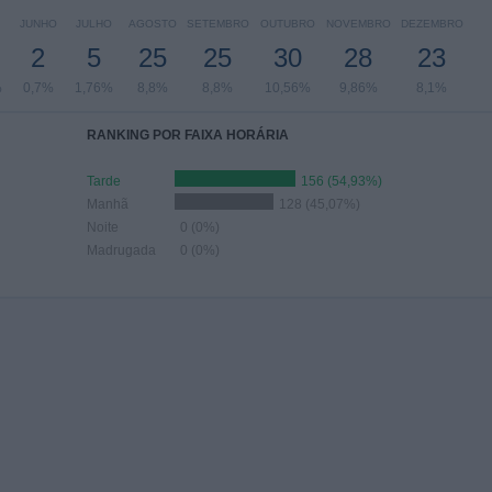
JUNHO
JULHO
AGOSTO
SETEMBRO
OUTUBRO
NOVEMBRO
DEZEMBRO
2
5
25
25
30
28
23
%
0,7%
1,76%
8,8%
8,8%
10,56%
9,86%
8,1%
RANKING POR FAIXA HORÁRIA
Tarde
156 (54,93%)
Manhã
128 (45,07%)
Noite
0 (0%)
Madrugada
0 (0%)