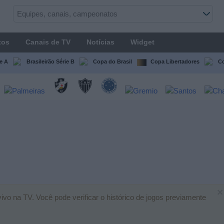
tos
Canais de TV
Notícias
Widget
ie A
Brasileirão Série B
Copa do Brasil
Copa Libertadores
Co
×
vo na TV. Você pode verificar o histórico de jogos previamente