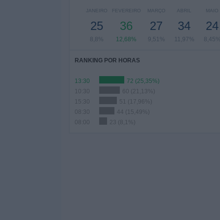
JANEIRO
FEVEREIRO
MARÇO
ABRIL
MAIO
25
36
27
34
24
8,8%
12,68%
9,51%
11,97%
8,45
RANKING POR HORAS
13:30
72 (25,35%)
10:30
60 (21,13%)
15:30
51 (17,96%)
08:30
44 (15,49%)
08:00
23 (8,1%)