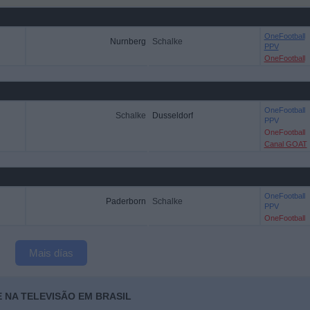
OneFootball
Nurnberg
Schalke
PPV
OneFootball
OneFootball
Schalke
Dusseldorf
PPV
OneFootball
Canal GOAT
OneFootball
Paderborn
Schalke
PPV
OneFootball
Mais días
 NA TELEVISÃO EM BRASIL