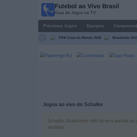
Futebol ao Vivo Brasil
Futebol
Guia de Jogos na TV
ao Vivo
Brasil
Próximos Jogos
Equipes
Campeona
Guia de
Jogos na
FIFA Copa do Mondo 2026
Brasileirão Sér
TV
Próximos
Jogos
Equipes
Campeonatos
Jogos ao vivo do
Schalke
Canais
de
Schalke: Atualmente não há uma partida ao vi
TV
emitidos.