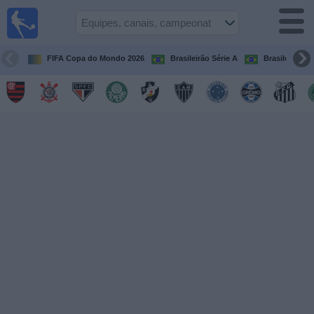
Futebol
ao Vivo
Brasil
FIFA Copa do Mondo 2026
Brasileirão Série A
Brasileirão Sé
Guia de
Jogos na
TV
Próximos
Jogos
Equipes
Campeonatos
Canais
de
TV