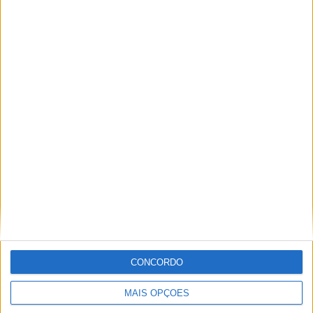
TOTAL
MÁXIMO
TOTAL
2
1
7
COMPETIÇÕES
VS Grêmio
RIVAIS
Academy
RANKING POR EQUIPES
Grêmio Academy
1 (14,29%)
Inter Bebedouro Academy
1 (14,29%)
Ceará Academy
1 (14,29%)
São Paulo Academy
1 (14,29%)
XV de Jaú Academy
1 (14,29%)
Ver ranking completo
RANKING POR COMPETIÇÕES
CONCORDO
Copinha
6 (85,71%)
Copa do Brasil U20
1 (14,29%)
MAIS OPÇÕES
Ver ranking completo