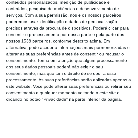
conteúdos personalizados, medição de publicidade e
SE Picos Academy
conteúdos, pesquisa de audiências e desenvolvimento de
Paulistão YouTube
serviços.
Com a sua permissão, nós e os nossos parceiros
poderemos usar identificação e dados de geolocalização
Terça-feira, 07/01/2025
precisos através da procura de dispositivos. Poderá clicar para
consentir o processamento por nossa parte e pela parte dos
15:45
Copinha
nossos 1538 parceiros, conforme descrito acima. Em
alternativa, pode aceder a informações mais pormenorizadas e
XV de Jaú Academy
alterar as suas preferências antes de consentir ou recusar o
Serra Branca EC Academy
consentimento.
Tenha em atenção que algum processamento
Paulistão YouTube
dos seus dados pessoais poderá não exigir o seu
consentimento, mas que tem o direito de se opor a esse
Sábado, 04/01/2025
processamento. As suas preferências serão aplicadas apenas a
este website. Você pode alterar suas preferências ou retirar seu
18:00
Copinha
consentimento a qualquer momento voltando a este site e
clicando no botão "Privacidade" na parte inferior da página.
São Paulo Academy
Serra Branca EC Academy
SporTV
Mais días