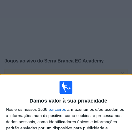
Notícias
Widget
Jogos ao vivo do
Serra Branca EC Academy
×
Serra Branca EC Academy: Atualmente não há uma
partida ao vivo na TV. Você pode verificar o histórico de
jogos previamente emitidos.
Damos valor à sua privacidade
Sexta-feira, 10/01/2025
Nós e os nossos 1538
parceiros
armazenamos e/ou acedemos
18:15
Copinha
a informações num dispositivo, como cookies, e processamos
dados pessoais, como identificadores únicos e informações
Serra Branca EC Academy
padrão enviadas por um dispositivo para publicidade e