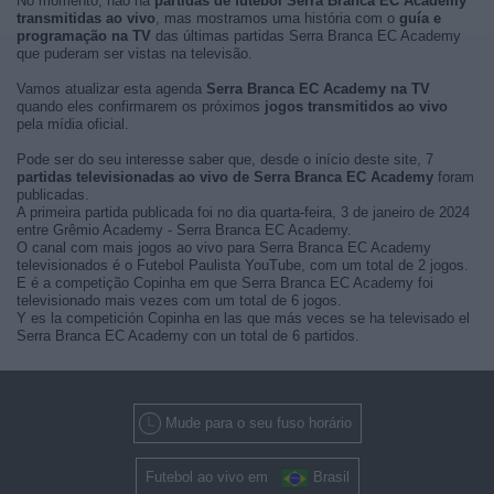
No momento, não há
partidas de futebol Serra Branca EC Academy
transmitidas ao vivo
, mas mostramos uma história com o
guía e
programação na TV
das últimas partidas Serra Branca EC Academy
que puderam ser vistas na televisão.
Vamos atualizar esta agenda
Serra Branca EC Academy na TV
quando eles confirmarem os próximos
jogos transmitidos ao vivo
pela mídia oficial.
Pode ser do seu interesse saber que, desde o início deste site, 7
partidas televisionadas ao vivo de Serra Branca EC Academy
foram
publicadas.
A primeira partida publicada foi no dia quarta-feira, 3 de janeiro de 2024
entre Grêmio Academy - Serra Branca EC Academy.
O canal com mais jogos ao vivo para Serra Branca EC Academy
televisionados é o Futebol Paulista YouTube, com um total de 2 jogos.
E é a competição Copinha em que Serra Branca EC Academy foi
televisionado mais vezes com um total de 6 jogos.
Y es la competición Copinha en las que más veces se ha televisado el
Serra Branca EC Academy con un total de 6 partidos.
Mude para o seu fuso horário
Futebol ao vivo em
Brasil