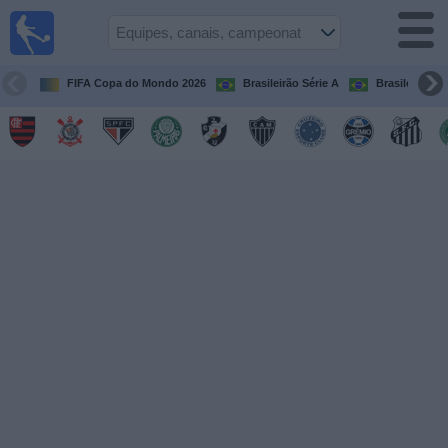
Futebol
ao Vivo
Brasil
FIFA Copa do Mondo 2026
Brasileirão Série A
Brasileirão Sé
Guia de
Jogos na
TV
Próximos
Jogos
Equipes
Campeonatos
Canais
de
TV