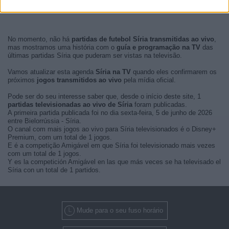
No momento, não há
partidas de futebol Síria transmitidas ao vivo
,
mas mostramos uma história com o
guía e programação na TV
das
últimas partidas Síria que puderam ser vistas na televisão.
Vamos atualizar esta agenda
Síria na TV
quando eles confirmarem os
próximos
jogos transmitidos ao vivo
pela mídia oficial.
Pode ser do seu interesse saber que, desde o início deste site, 1
partidas televisionadas ao vivo de Síria
foram publicadas.
A primeira partida publicada foi no dia sexta-feira, 5 de junho de 2026
entre Bielorrússia - Síria.
O canal com mais jogos ao vivo para Síria televisionados é o Disney+
Premium, com um total de 1 jogos.
E é a competição Amigável em que Síria foi televisionado mais vezes
com um total de 1 jogos.
Y es la competición Amigável en las que más veces se ha televisado el
Síria con un total de 1 partidos.
Mude para o seu fuso horário