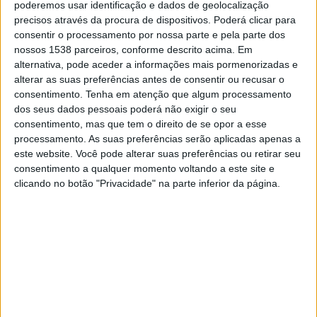
poderemos usar identificação e dados de geolocalização
Síria
precisos através da procura de dispositivos. Poderá clicar para
Disney+ Premium
consentir o processamento por nossa parte e pela parte dos
nossos 1538 parceiros, conforme descrito acima. Em
alternativa, pode aceder a informações mais pormenorizadas e
DADOS ESTATÍSTICOS DA EQUIPE SÍRIA NA TELEVISÃO EM
alterar as suas preferências antes de consentir ou recusar o
BRASIL
consentimento.
Tenha em atenção que algum processamento
dos seus dados pessoais poderá não exigir o seu
Até a data de hoje
10/08/2026
e desde que este site coleta os dados
consentimento, mas que tem o direito de se opor a esse
estatísticos de quando e onde são televisionados os jogos de
Futebol
da
processamento. As suas preferências serão aplicadas apenas a
equipe
Síria
em
Brasil
, que foi em
02/09/2021
, podemos fornecer os
este website. Você pode alterar suas preferências ou retirar seu
seguintes dados:
consentimento a qualquer momento voltando a este site e
18
clicando no botão "Privacidade" na parte inferior da página.
PARTIDAS TELEVISADAS
8 partidas em aberto
44,44%
10 partidas pagas
55,56%
ÚLTIMA PARTIDA EM ABERTO