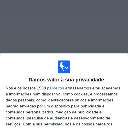
Notícias
Widget
Jogos ao vivo do
Síria
×
Síria: Atualmente não há uma partida ao vivo na TV.
Damos valor à sua privacidade
Você pode verificar o histórico de jogos previamente
emitidos.
Nós e os nossos 1538
parceiros
armazenamos e/ou acedemos
a informações num dispositivo, como cookies, e processamos
dados pessoais, como identificadores únicos e informações
Sexta-feira, 05/06/2026
padrão enviadas por um dispositivo para publicidade e
13:00
Amigável
conteúdos personalizados, medição de publicidade e
conteúdos, pesquisa de audiências e desenvolvimento de
Bielorrússia
serviços.
Com a sua permissão, nós e os nossos parceiros