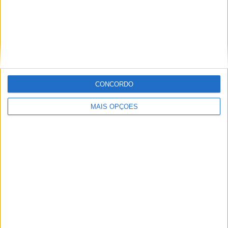
AFC U23 Asian Cup
3 (16,67%)
Amigável
1 (5,56%)
Ver ranking completo
Nº DE PARTIDAS POR DIA DA SEMANA
CONCORDO
SEGUNDA-FEIRA
TERÇA-FEIRA
QUARTA-FEIRA
QUINTA-FEIRA
-
7
2
6
MAIS OPÇÕES
- %
38,89%
11,11%
33,33%
SEXTA-FEIRA
SÁBADO
DOMINGO
1
2
-
5,56%
11,11%
- %
Nº DE PARTIDAS POR MÊS
JANEIRO
FEVEREIRO
MARÇO
ABRIL
MAIO
JUNHO
JULHO
8
1
2
-
-
1
-
44,44%
5,56%
11,11%
- %
- %
5,56%
- %