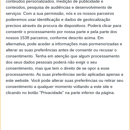
conteúdos personalizados, medição de publicidade e
Nautico
conteúdos, pesquisa de audiências e desenvolvimento de
Canal GOAT
TV FPF YouTube
serviços.
Com a sua permissão, nós e os nossos parceiros
poderemos usar identificação e dados de geolocalização
Quarta-feira, 28/01/2026
precisos através da procura de dispositivos. Poderá clicar para
consentir o processamento por nossa parte e pela parte dos
15:00
Campeonato Pernambucano
nossos 1538 parceiros, conforme descrito acima. Em
alternativa, pode aceder a informações mais pormenorizadas e
Decisão FC
alterar as suas preferências antes de consentir ou recusar o
Vitória das Tabocas
consentimento.
Tenha em atenção que algum processamento
TV FPF YouTube
dos seus dados pessoais poderá não exigir o seu
consentimento, mas que tem o direito de se opor a esse
processamento. As suas preferências serão aplicadas apenas a
Sábado, 24/01/2026
este website. Você pode alterar suas preferências ou retirar seu
16:00
Campeonato Pernambucano
consentimento a qualquer momento voltando a este site e
clicando no botão "Privacidade" na parte inferior da página.
Sport Recife
Vitória das Tabocas
Canal GOAT
TV FPF YouTube
Mais días