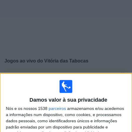
Notícias
Widget
Jogos ao vivo do
Vitória das Tabocas
×
Vitória das Tabocas: Atualmente não há uma partida ao
vivo na TV. Você pode verificar o histórico de jogos
previamente emitidos.
Damos valor à sua privacidade
Sábado, 31/01/2026
Nós e os nossos 1538
parceiros
armazenamos e/ou acedemos
a informações num dispositivo, como cookies, e processamos
15:30
Campeonato Pernambucano
dados pessoais, como identificadores únicos e informações
Vitória das Tabocas
padrão enviadas por um dispositivo para publicidade e