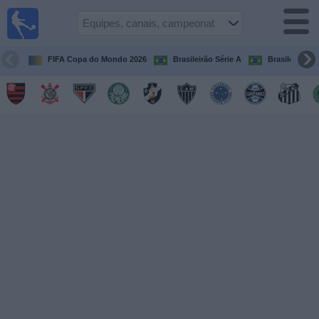
Futebol
ao Vivo
Brasil
FIFA Copa do Mondo 2026
Brasileirão Série A
Brasileirão Sé
Guia de
Jogos na
TV
Próximos
Jogos
Equipes
Campeonatos
Canais
de
TV