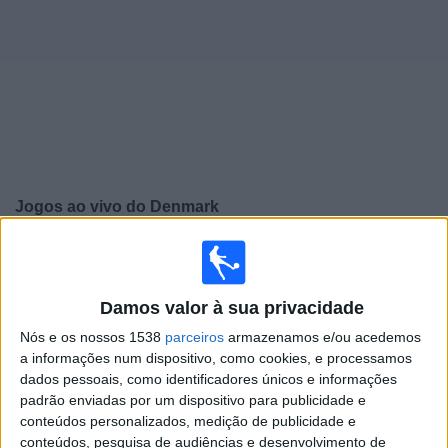
Notícias
Widget
Jogos ao vivo do
Denmark
Quinta-feira, 24/09/2026
15:45
UEFA Nations League
Fase de grupos
Damos valor à sua privacidade
Nós e os nossos 1538
parceiros
armazenamos e/ou acedemos
Norway
a informações num dispositivo, como cookies, e processamos
Denmark
dados pessoais, como identificadores únicos e informações
Canal a confirmar
padrão enviadas por um dispositivo para publicidade e
conteúdos personalizados, medição de publicidade e
conteúdos, pesquisa de audiências e desenvolvimento de
Domingo, 27/09/2026