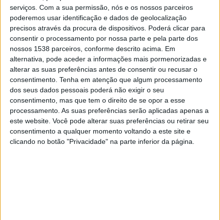
serviços.
Com a sua permissão, nós e os nossos parceiros
13:00
UEFA Nations League
poderemos usar identificação e dados de geolocalização
Fase de grupos
precisos através da procura de dispositivos. Poderá clicar para
consentir o processamento por nossa parte e pela parte dos
Denmark
nossos 1538 parceiros, conforme descrito acima. Em
Galês
alternativa, pode aceder a informações mais pormenorizadas e
alterar as suas preferências antes de consentir ou recusar o
Canal a confirmar
consentimento.
Tenha em atenção que algum processamento
dos seus dados pessoais poderá não exigir o seu
Quinta-feira, 01/10/2026
consentimento, mas que tem o direito de se opor a esse
processamento. As suas preferências serão aplicadas apenas a
15:45
UEFA Nations League
este website. Você pode alterar suas preferências ou retirar seu
Fase de grupos
consentimento a qualquer momento voltando a este site e
clicando no botão "Privacidade" na parte inferior da página.
Denmark
Portugal
Canal a confirmar
Mais días