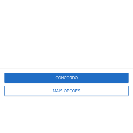
15
10
46
COMPETIÇÕES
VS França
RIVAIS
RANKING POR EQUIPES
França
10 (7,75%)
Alemanha
8 (6,2%)
Suécia
7 (5,43%)
England
6 (4,65%)
Escócia
5 (3,88%)
Ver ranking completo
CONCORDO
RANKING POR COMPETIÇÕES
MAIS OPÇÕES
FIFA Copa do Mondo 2026
25 (19,38%)
UEFA EURO 2028
25 (19,38%)
UEFA Nations League
20 (15,5%)
Amigável
15 (11,63%)
FIFA Copa do Mondo Feminina
8 (6,2%)
Ver ranking completo