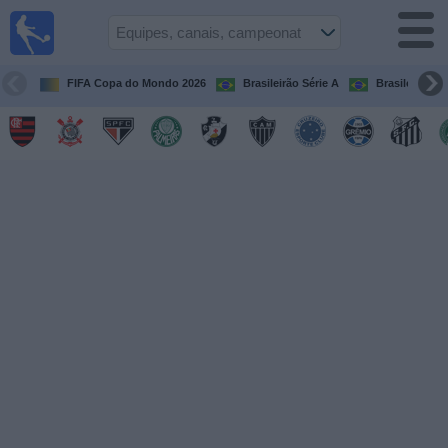
Futebol
ao Vivo
Brasil
FIFA Copa do Mondo 2026
Brasileirão Série A
Brasileirão Sé
Guia de
Jogos na
TV
Próximos
Jogos
Equipes
Campeonatos
Canais
de
TV