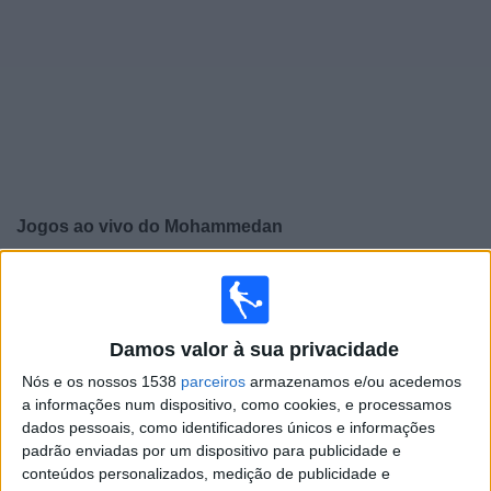
Notícias
Widget
Jogos ao vivo do
Mohammedan
×
Mohammedan: Atualmente não há uma partida ao vivo
na TV. Você pode verificar o histórico de jogos
previamente emitidos.
Damos valor à sua privacidade
Nós e os nossos 1538
parceiros
armazenamos e/ou acedemos
Segunda-feira, 10/03/2025
a informações num dispositivo, como cookies, e processamos
dados pessoais, como identificadores únicos e informações
10:00
ISL
padrão enviadas por um dispositivo para publicidade e
Mohammedan
conteúdos personalizados, medição de publicidade e