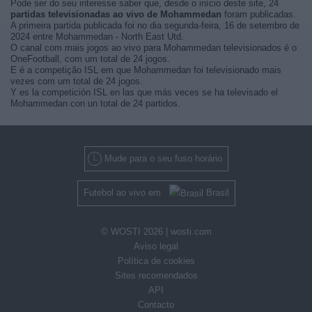
Pode ser do seu interesse saber que, desde o início deste site, 24
partidas televisionadas ao vivo de Mohammedan
foram publicadas.
A primeira partida publicada foi no dia segunda-feira, 16 de setembro de
2024 entre Mohammedan - North East Utd.
O canal com mais jogos ao vivo para Mohammedan televisionados é o
OneFootball, com um total de 24 jogos.
E é a competição ISL em que Mohammedan foi televisionado mais
vezes com um total de 24 jogos.
Y es la competición ISL en las que más veces se ha televisado el
Mohammedan con un total de 24 partidos.
Mude para o seu fuso horário
Futebol ao vivo em
Brasil
© WOSTI 2026 |
wosti.com
Aviso legal
Política de cookies
Sites recomendados
API
Contacto