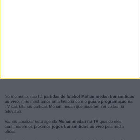
No momento, não há
partidas de futebol Mohammedan transmitidas
ao vivo
, mas mostramos uma história com o
guía e programação na
TV
das últimas partidas Mohammedan que puderam ser vistas na
televisão.
Vamos atualizar esta agenda
Mohammedan na TV
quando eles
confirmarem os próximos
jogos transmitidos ao vivo
pela mídia
oficial.