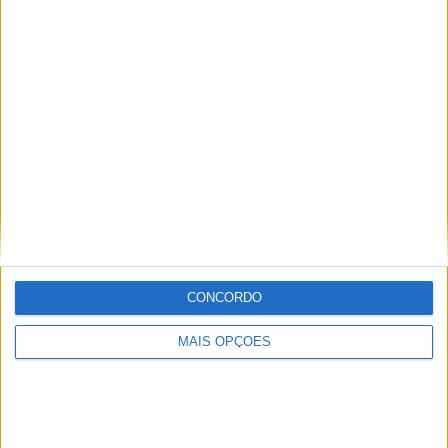
COMPETIÇÕES
VS Chennaiyin
RIVAIS
RANKING POR EQUIPES
Chennaiyin
2 (8,33%)
Mohun Bagan
2 (8,33%)
East Bengal
2 (8,33%)
Jamshedpur
2 (8,33%)
Punjab
2 (8,33%)
Ver ranking completo
RANKING POR COMPETIÇÕES
CONCORDO
ISL
24 (100%)
Ver ranking completo
MAIS OPÇÕES
Nº DE PARTIDAS POR DIA DA SEMANA
SEGUNDA-FEIRA
TERÇA-FEIRA
QUARTA-FEIRA
QUINTA-FEIRA