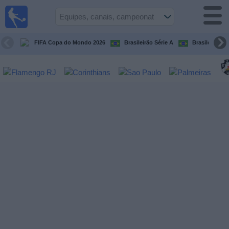
Futebol
ao Vivo
Brasil
FIFA Copa do Mondo 2026
Brasileirão Série A
Brasileirão Sé
Guia de
Jogos na
TV
Próximos
Jogos
Equipes
Campeonatos
Canais
de
TV