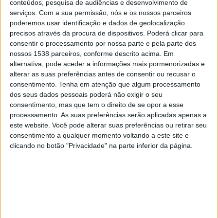
conteúdos, pesquisa de audiências e desenvolvimento de
Punjab
serviços.
Com a sua permissão, nós e os nossos parceiros
OneFootball
OneFootball PPV
poderemos usar identificação e dados de geolocalização
precisos através da procura de dispositivos. Poderá clicar para
Terça-feira, 04/03/2025
consentir o processamento por nossa parte e pela parte dos
nossos 1538 parceiros, conforme descrito acima. Em
10:00
ISL
alternativa, pode aceder a informações mais pormenorizadas e
alterar as suas preferências antes de consentir ou recusar o
Goa
consentimento.
Tenha em atenção que algum processamento
Mohammedan
dos seus dados pessoais poderá não exigir o seu
OneFootball
OneFootball PPV
consentimento, mas que tem o direito de se opor a esse
processamento. As suas preferências serão aplicadas apenas a
este website. Você pode alterar suas preferências ou retirar seu
Sexta-feira, 28/02/2025
consentimento a qualquer momento voltando a este site e
10:00
ISL
clicando no botão "Privacidade" na parte inferior da página.
Odisha FC
Mohammedan
OneFootball
OneFootball PPV
Mais días