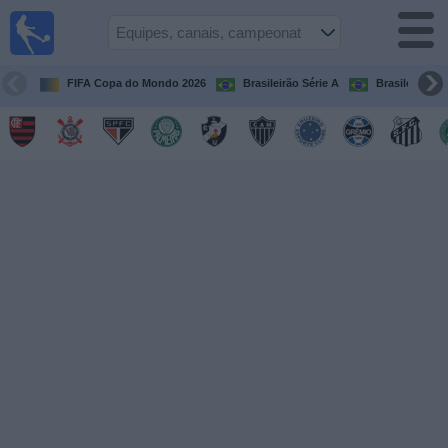
Futebol
ao Vivo
Brasil
FIFA Copa do Mondo 2026
Brasileirão Série A
Brasileirão Sé
Guia de
Jogos na
TV
Próximos
Jogos
Equipes
Campeonatos
Canais
de
TV