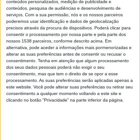
conteúdos personalizados, medição de publicidade e
Mumbai City
conteúdos, pesquisa de audiências e desenvolvimento de
OneFootball
OneFootball PPV
serviços.
Com a sua permissão, nós e os nossos parceiros
poderemos usar identificação e dados de geolocalização
Terça-feira, 11/03/2025
precisos através da procura de dispositivos. Poderá clicar para
consentir o processamento por nossa parte e pela parte dos
10:00
ISL
nossos 1538 parceiros, conforme descrito acima. Em
alternativa, pode aceder a informações mais pormenorizadas e
Bengaluru FC
alterar as suas preferências antes de consentir ou recusar o
Mumbai City
consentimento.
Tenha em atenção que algum processamento
OneFootball
OneFootball PPV
dos seus dados pessoais poderá não exigir o seu
consentimento, mas que tem o direito de se opor a esse
processamento. As suas preferências serão aplicadas apenas a
Sexta-feira, 07/03/2025
este website. Você pode alterar suas preferências ou retirar seu
10:00
ISL
consentimento a qualquer momento voltando a este site e
clicando no botão "Privacidade" na parte inferior da página.
Kerala Blasters
Mumbai City
OneFootball
OneFootball PPV
Mais días