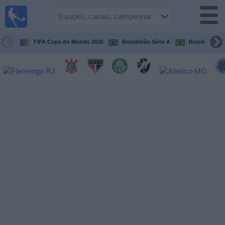
Futebol
ao Vivo
Brasil
FIFA Copa do Mondo 2026
Brasileirão Série A
Brasileirão Sé
Guia de
Jogos na
TV
Próximos
Jogos
Equipes
Campeonatos
Canais
de
TV