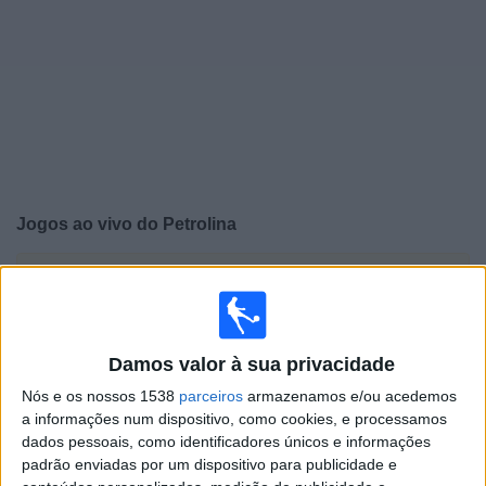
Notícias
Widget
Jogos ao vivo do
Petrolina
×
Petrolina: Atualmente não há uma partida ao vivo na TV.
Você pode verificar o histórico de jogos previamente
emitidos.
Damos valor à sua privacidade
Sábado, 22/02/2025
Nós e os nossos 1538
parceiros
armazenamos e/ou acedemos
a informações num dispositivo, como cookies, e processamos
15:30
Campeonato Pernambucano
dados pessoais, como identificadores únicos e informações
padrão enviadas por um dispositivo para publicidade e
Petrolina