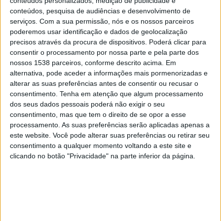
conteúdos personalizados, medição de publicidade e
Sport Recife
conteúdos, pesquisa de audiências e desenvolvimento de
Canal GOAT
serviços.
Com a sua permissão, nós e os nossos parceiros
poderemos usar identificação e dados de geolocalização
Segunda-feira, 17/02/2025
precisos através da procura de dispositivos. Poderá clicar para
consentir o processamento por nossa parte e pela parte dos
14:00
Campeonato Pernambucano
nossos 1538 parceiros, conforme descrito acima. Em
alternativa, pode aceder a informações mais pormenorizadas e
Jaguaré EC
alterar as suas preferências antes de consentir ou recusar o
Petrolina
consentimento.
Tenha em atenção que algum processamento
TV FPF YouTube
dos seus dados pessoais poderá não exigir o seu
consentimento, mas que tem o direito de se opor a esse
processamento. As suas preferências serão aplicadas apenas a
Domingo, 09/02/2025
este website. Você pode alterar suas preferências ou retirar seu
17:00
Campeonato Pernambucano
consentimento a qualquer momento voltando a este site e
clicando no botão "Privacidade" na parte inferior da página.
Petrolina
Retrô FC
TV FPF YouTube
Canal GOAT
Mais días