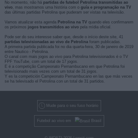
No momento, não há
partidas de futebol Petrolina transmitidas ao
vivo
, mas mostramos uma história com o
guía e programação na TV
das últimas partidas Petrolina que puderam ser vistas na televisão.
Vamos atualizar esta agenda
Petrolina na TV
quando eles confirmarem
os próximos
jogos transmitidos ao vivo
pela mídia oficial.
Pode ser do seu interesse saber que, desde o início deste site, 41
partidas televisionadas ao vivo de Petrolina
foram publicadas.
A primeira partida publicada foi no dia quarta-feira, 30 de janeiro de 2019
entre Nautico - Petrolina.
O canal com mais jogos ao vivo para Petrolina televisionados é o TV
FPF YouTube, com um total de 17 jogos.
E é a competição Campeonato Pernambucano em que Petrolina foi
televisionado mais vezes com um total de 31 jogos.
Y es la competición Campeonato Pernambucano en las que más veces
se ha televisado el Petrolina con un total de 31 partidos.
Mude para o seu fuso horário
Futebol ao vivo em
Brasil
© WOSTI 2026 |
wosti.com