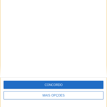
TOTAL
MÁXIMO
TOTAL
3
6
21
COMPETIÇÕES
VS Sport Recife
RIVAIS
RANKING POR EQUIPES
Sport Recife
6 (15,38%)
Retrô FC
4 (10,26%)
Santa Cruz FC
4 (10,26%)
Nautico
3 (7,69%)
Central PE
3 (7,69%)
Ver ranking completo
RANKING POR COMPETIÇÕES
CONCORDO
Campeonato Pernambucano
31 (79,49%)
Serie D
7 (17,95%)
MAIS OPÇÕES
Copa do Brasil
1 (2,56%)
Ver ranking completo