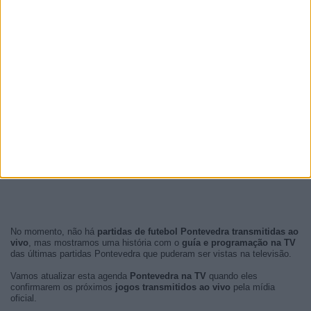
No momento, não há
partidas de futebol Pontevedra transmitidas ao
vivo
, mas mostramos uma história com o
guía e programação na TV
das últimas partidas Pontevedra que puderam ser vistas na televisão.
Vamos atualizar esta agenda
Pontevedra na TV
quando eles
confirmarem os próximos
jogos transmitidos ao vivo
pela mídia
oficial.