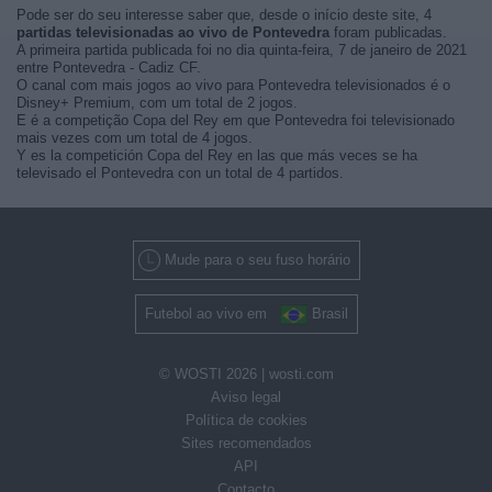
Pode ser do seu interesse saber que, desde o início deste site, 4
partidas televisionadas ao vivo de Pontevedra
foram publicadas.
A primeira partida publicada foi no dia quinta-feira, 7 de janeiro de 2021
entre Pontevedra - Cadiz CF.
O canal com mais jogos ao vivo para Pontevedra televisionados é o
Disney+ Premium, com um total de 2 jogos.
E é a competição Copa del Rey em que Pontevedra foi televisionado
mais vezes com um total de 4 jogos.
Y es la competición Copa del Rey en las que más veces se ha
televisado el Pontevedra con un total de 4 partidos.
Mude para o seu fuso horário
Futebol ao vivo em
Brasil
© WOSTI 2026 |
wosti.com
Aviso legal
Política de cookies
Sites recomendados
API
Contacto