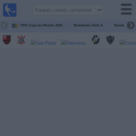
Futebol
ao Vivo
Brasil
FIFA Copa do Mondo 2026
Brasileirão Série A
Brasileirão Sé
Guia de
Jogos na
TV
Próximos
Jogos
Equipes
Campeonatos
Canais
de
TV