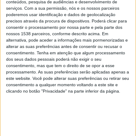
conteúdos, pesquisa de audiências e desenvolvimento de
serviços.
Com a sua permissão, nós e os nossos parceiros
Pontevedra
poderemos usar identificação e dados de geolocalização
Getafe
precisos através da procura de dispositivos. Poderá clicar para
Disney+ Premium
consentir o processamento por nossa parte e pela parte dos
nossos 1538 parceiros, conforme descrito acima. Em
alternativa, pode aceder a informações mais pormenorizadas e
Sexta-feira, 03/01/2025
alterar as suas preferências antes de consentir ou recusar o
14:00
Copa del Rey
consentimento.
Tenha em atenção que algum processamento
1/16 Final
dos seus dados pessoais poderá não exigir o seu
consentimento, mas que tem o direito de se opor a esse
processamento. As suas preferências serão aplicadas apenas a
este website. Você pode alterar suas preferências ou retirar seu
Pontevedra
consentimento a qualquer momento voltando a este site e
Mallorca
clicando no botão "Privacidade" na parte inferior da página.
Disney+ Premium
Quarta-feira, 04/01/2023
14:00
Copa del Rey
1/16 Final