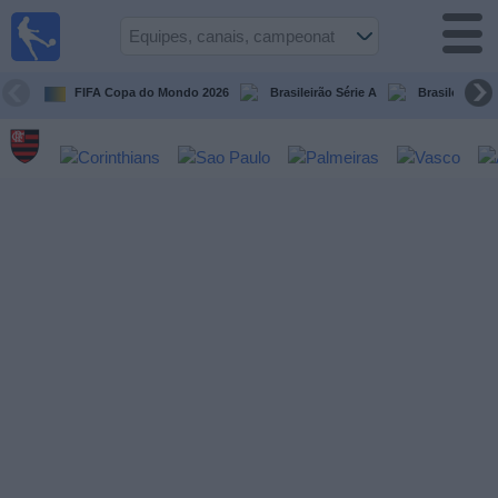
Futebol
ao Vivo
Brasil
FIFA Copa do Mondo 2026
Brasileirão Série A
Brasileirão Sé
Guia de
Jogos na
TV
Próximos
Jogos
Equipes
Campeonatos
Canais
de
TV