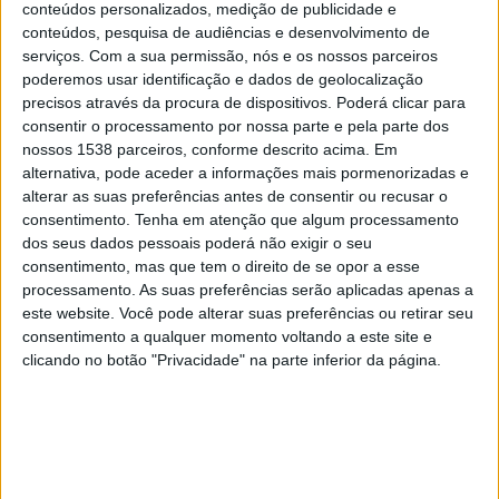
conteúdos personalizados, medição de publicidade e
Floresta Academy
conteúdos, pesquisa de audiências e desenvolvimento de
Futebol Paulista YouTube
serviços.
Com a sua permissão, nós e os nossos parceiros
poderemos usar identificação e dados de geolocalização
precisos através da procura de dispositivos. Poderá clicar para
Domingo, 07/01/2024
consentir o processamento por nossa parte e pela parte dos
16:00
Copinha
nossos 1538 parceiros, conforme descrito acima. Em
alternativa, pode aceder a informações mais pormenorizadas e
FC Ska Brasil Academy
alterar as suas preferências antes de consentir ou recusar o
consentimento.
Tenha em atenção que algum processamento
Timon EC Academy
dos seus dados pessoais poderá não exigir o seu
Futebol Paulista YouTube
consentimento, mas que tem o direito de se opor a esse
processamento. As suas preferências serão aplicadas apenas a
Quinta-feira, 04/01/2024
este website. Você pode alterar suas preferências ou retirar seu
consentimento a qualquer momento voltando a este site e
18:30
Copinha
clicando no botão "Privacidade" na parte inferior da página.
Atlético Mineiro Academy
Timon EC Academy
SporTV
Premiere