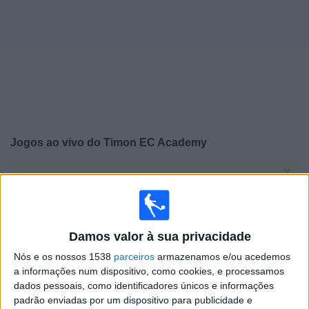
Notícias
Widget
Jogos ao vivo do
Timon EC Academy
×
Timon EC Academy: Atualmente não há uma partida ao
vivo na TV. Você pode verificar o histórico de jogos
previamente emitidos.
Damos valor à sua privacidade
Quarta-feira, 10/01/2024
Nós e os nossos 1538
parceiros
armazenamos e/ou acedemos
16:15
Copinha
a informações num dispositivo, como cookies, e processamos
dados pessoais, como identificadores únicos e informações
padrão enviadas por um dispositivo para publicidade e
Timon EC Academy