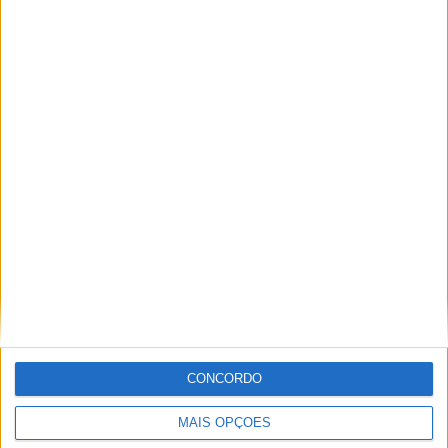
71,43%
TOTAL
MÁXIMO
TOTAL
1
1
7
COMPETIÇÕES
VS Santos
RIVAIS
Academy
RANKING POR EQUIPES
Santos Academy
1 (14,29%)
Marília AC Academy
1 (14,29%)
Londrina Academy
1 (14,29%)
Atlético Mineiro Academy
1 (14,29%)
FC Ska Brasil Academy
1 (14,29%)
Ver ranking completo
RANKING POR COMPETIÇÕES
CONCORDO
Copinha
7 (100%)
MAIS OPÇÕES
Ver ranking completo