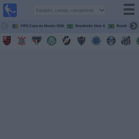
Futebol
ao Vivo
Brasil
FIFA Copa do Mondo 2026
Brasileirão Série A
Brasileirão Sé
Guia de
Jogos na
TV
Próximos
Jogos
Equipes
Campeonatos
Canais
de
TV