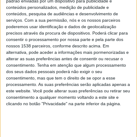
padrão enviadas por um dispositivo para publicidade e
Barcelona
conteúdos personalizados, medição de publicidade e
Barça TV+ Plus
conteúdos, pesquisa de audiências e desenvolvimento de
serviços.
Com a sua permissão, nós e os nossos parceiros
Quinta-feira, 25/05/2023
poderemos usar identificação e dados de geolocalização
precisos através da procura de dispositivos. Poderá clicar para
11:00
Amistoso Lendas
consentir o processamento por nossa parte e pela parte dos
nossos 1538 parceiros, conforme descrito acima. Em
FC Barcelona Legends
alternativa, pode aceder a informações mais pormenorizadas e
Zambia
alterar as suas preferências antes de consentir ou recusar o
Barça TV+ Plus
consentimento.
Tenha em atenção que algum processamento
dos seus dados pessoais poderá não exigir o seu
consentimento, mas que tem o direito de se opor a esse
Quarta-feira, 01/03/2023
processamento. As suas preferências serão aplicadas apenas a
11:00
UEFA Youth League
este website. Você pode alterar suas preferências ou retirar seu
1/8 Final
consentimento a qualquer momento voltando a este site e
clicando no botão "Privacidade" na parte inferior da página.
FC Barcelona Academy
AZ Alkmaar Academy
UEFA TV
Barça TV+ Plus