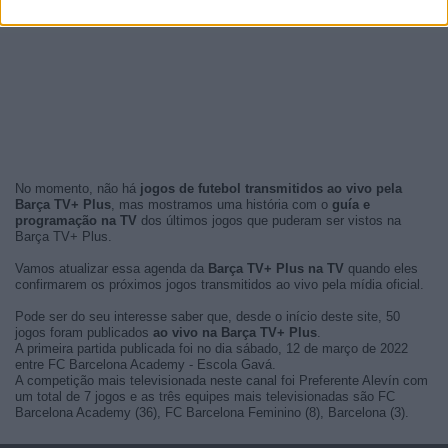
No momento, não há
jogos de futebol transmitidos ao vivo pela
Barça TV+ Plus
, mas mostramos uma história com o
guía e
programação na TV
dos últimos jogos que puderam ser vistos na
Barça TV+ Plus.
Vamos atualizar essa agenda da
Barça TV+ Plus na TV
quando eles
confirmarem os próximos jogos transmitidos ao vivo pela mídia oficial.
Pode ser do seu interesse saber que, desde o início deste site, 50
jogos foram publicados
ao vivo na Barça TV+ Plus
.
A primeira partida publicada foi no dia sábado, 12 de março de 2022
entre FC Barcelona Academy - Escola Gavá.
A competição mais televisionada neste canal foi Preferente Alevín com
um total de 7 jogos e as três equipes mais televisionadas são FC
Barcelona Academy (36), FC Barcelona Feminino (8), Barcelona (3).