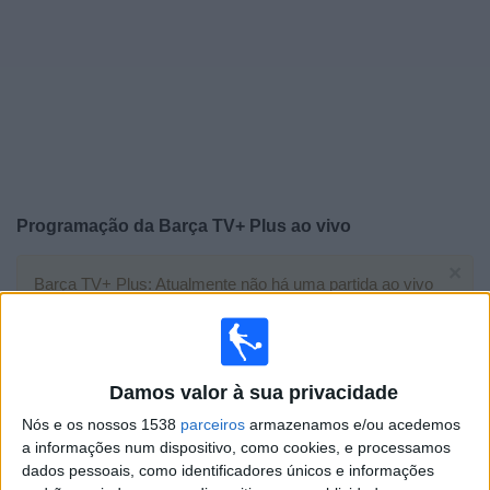
Notícias
Widget
Programação da
Barça TV+ Plus
ao vivo
×
Barça TV+ Plus: Atualmente não há uma partida ao vivo
na TV. Você pode verificar o histórico de jogos
previamente emitidos.
Damos valor à sua privacidade
Terça-feira, 06/06/2023
Nós e os nossos 1538
parceiros
armazenamos e/ou acedemos
07:30
Amigável
a informações num dispositivo, como cookies, e processamos
dados pessoais, como identificadores únicos e informações
Vissel Kobe