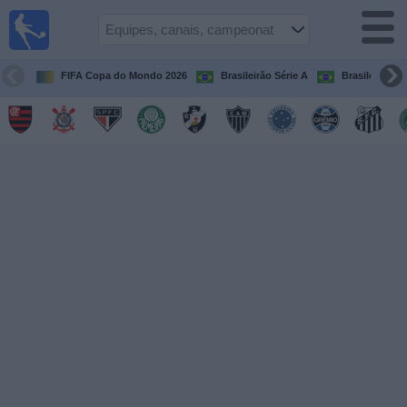
Futebol
ao Vivo
Brasil
FIFA Copa do Mondo 2026
Brasileirão Série A
Brasileirão Sé
Guia de
Jogos na
TV
Próximos
Jogos
Equipes
Campeonatos
Canais
de
TV