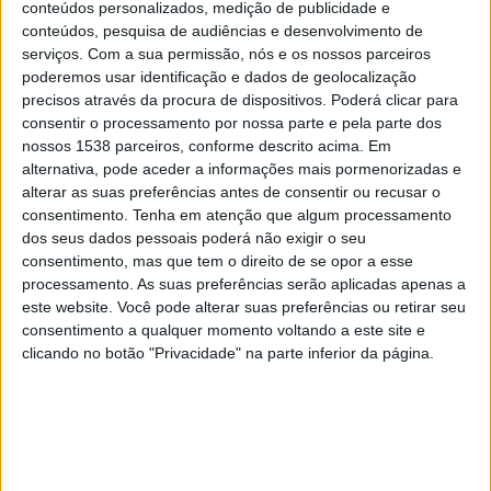
conteúdos personalizados, medição de publicidade e
Colorado Caieiras Academy
conteúdos, pesquisa de audiências e desenvolvimento de
Paulistão YouTube
serviços.
Com a sua permissão, nós e os nossos parceiros
poderemos usar identificação e dados de geolocalização
Sábado, 15/03/2025
precisos através da procura de dispositivos. Poderá clicar para
consentir o processamento por nossa parte e pela parte dos
14:00
Paulista Série A4
nossos 1538 parceiros, conforme descrito acima. Em
alternativa, pode aceder a informações mais pormenorizadas e
CA Joseense
alterar as suas preferências antes de consentir ou recusar o
Audax SP
consentimento.
Tenha em atenção que algum processamento
Paulistão YouTube
dos seus dados pessoais poderá não exigir o seu
consentimento, mas que tem o direito de se opor a esse
Quarta-feira, 12/03/2025
processamento. As suas preferências serão aplicadas apenas a
este website. Você pode alterar suas preferências ou retirar seu
19:00
Paulista Série A4
consentimento a qualquer momento voltando a este site e
clicando no botão "Privacidade" na parte inferior da página.
Audax SP
Nacional SP
Paulistão YouTube
Mais días