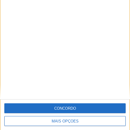
TOTAL
MÁXIMO
TOTAL
4
5
52
COMPETIÇÕES
VS Barretos
RIVAIS
RANKING POR EQUIPES
Barretos
5 (4,72%)
Monte Azul
5 (4,72%)
XV Piracicaba
4 (3,77%)
Primavera
4 (3,77%)
Portuguesa Santista
4 (3,77%)
Ver ranking completo
RANKING POR COMPETIÇÕES
Campeonato Paulista A2
46 (43,4%)
CONCORDO
Paulista Série A4
30 (28,3%)
Paulista Série A3
20 (18,87%)
MAIS OPÇÕES
Copa Paulista
10 (9,43%)