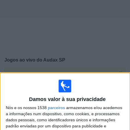
Notícias
Widget
Jogos ao vivo do
Audax SP
×
Audax SP: Atualmente não há uma partida ao vivo na
TV. Você pode verificar o histórico de jogos previamente
emitidos.
Damos valor à sua privacidade
Sábado, 22/03/2025
Nós e os nossos 1538
parceiros
armazenamos e/ou acedemos
14:00
a informações num dispositivo, como cookies, e processamos
Paulista Série A4
dados pessoais, como identificadores únicos e informações
Audax SP
padrão enviadas por um dispositivo para publicidade e