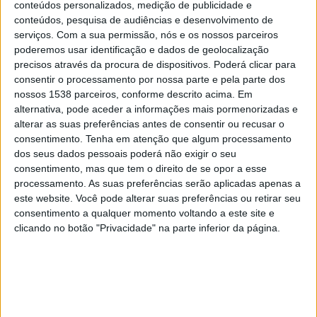
conteúdos personalizados, medição de publicidade e
AVS Futebol
conteúdos, pesquisa de audiências e desenvolvimento de
FC Porto
serviços.
Com a sua permissão, nós e os nossos parceiros
Disney+ Premium
Xsports
poderemos usar identificação e dados de geolocalização
precisos através da procura de dispositivos. Poderá clicar para
consentir o processamento por nossa parte e pela parte dos
Domingo, 26/04/2026
nossos 1538 parceiros, conforme descrito acima. Em
16:30
Campeonato Português
alternativa, pode aceder a informações mais pormenorizadas e
alterar as suas preferências antes de consentir ou recusar o
consentimento.
Tenha em atenção que algum processamento
dos seus dados pessoais poderá não exigir o seu
AVS Futebol
consentimento, mas que tem o direito de se opor a esse
Sporting CP
processamento. As suas preferências serão aplicadas apenas a
Disney+ Premium
este website. Você pode alterar suas preferências ou retirar seu
consentimento a qualquer momento voltando a este site e
Sexta-feira, 17/04/2026
clicando no botão "Privacidade" na parte inferior da página.
16:45
Campeonato Português
Rio Ave
AVS Futebol