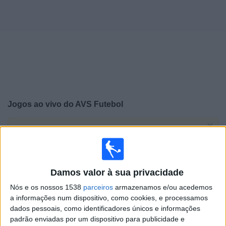
Notícias
Widget
Jogos ao vivo do
AVS Futebol
×
AVS Futebol: Atualmente não há uma partida ao vivo na
TV. Você pode verificar o histórico de jogos previamente
emitidos.
Damos valor à sua privacidade
Domingo, 10/05/2026
Nós e os nossos 1538
parceiros
armazenamos e/ou acedemos
14:00
a informações num dispositivo, como cookies, e processamos
Campeonato Português
dados pessoais, como identificadores únicos e informações
padrão enviadas por um dispositivo para publicidade e