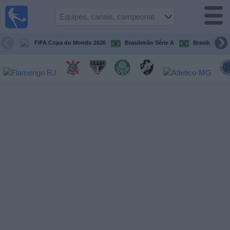
Futebol
ao Vivo
Brasil
FIFA Copa do Mondo 2026
Brasileirão Série A
Brasileirão Sé
Guia de
Jogos na
TV
Próximos
Jogos
Equipes
Campeonatos
Canais
de
TV