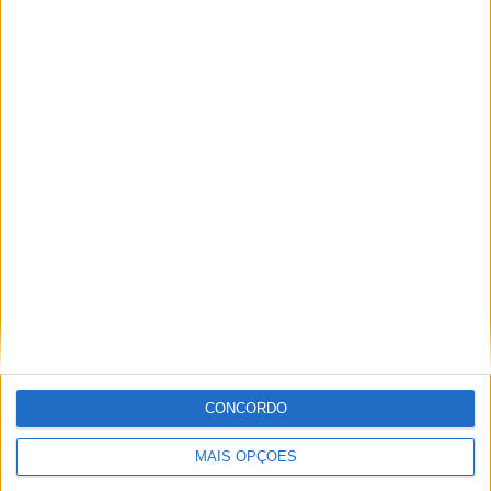
TOTAL
MÁXIMO
TOTAL
3
5
15
COMPETIÇÕES
VS Benfica
RIVAIS
RANKING POR EQUIPES
Benfica
5 (15,15%)
Sporting CP
5 (15,15%)
Santa Clara
4 (12,12%)
FC Porto
4 (12,12%)
Braga
3 (9,09%)
Ver ranking completo
RANKING POR COMPETIÇÕES
Campeonato Português
31 (93,94%)
CONCORDO
League Cup
1 (3,03%)
Taça de Portugal
1 (3,03%)
MAIS OPÇÕES
Ver ranking completo