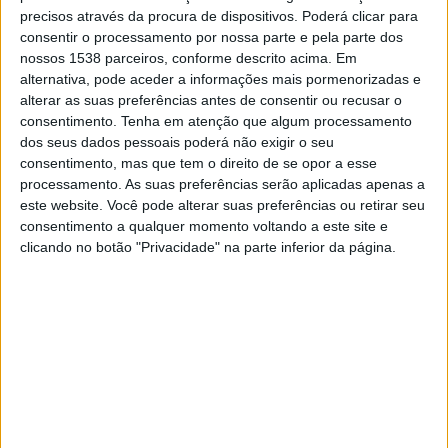
19:00
Copa Libertadores
precisos através da procura de dispositivos. Poderá clicar para
consentir o processamento por nossa parte e pela parte dos
Coquimbo
nossos 1538 parceiros, conforme descrito acima. Em
Platense
alternativa, pode aceder a informações mais pormenorizadas e
alterar as suas preferências antes de consentir ou recusar o
Paramount+
consentimento.
Tenha em atenção que algum processamento
dos seus dados pessoais poderá não exigir o seu
consentimento, mas que tem o direito de se opor a esse
DADOS ESTATÍSTICOS DA EQUIPE PLATENSE NA
processamento. As suas preferências serão aplicadas apenas a
TELEVISÃO EM BRASIL
este website. Você pode alterar suas preferências ou retirar seu
consentimento a qualquer momento voltando a este site e
Até a data de hoje
07/08/2026
e desde que este site coleta os dados
clicando no botão "Privacidade" na parte inferior da página.
estatísticos de quando e onde são televisionados os jogos de
Futebol
da
equipe
Platense
em
Brasil
, que foi em
28/02/2021
, podemos fornecer os
seguintes dados:
92
PARTIDAS TELEVISADAS
1 partidas em aberto
1,09%