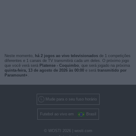
Neste momento,
há 2 jogos ao vivo televisionados
de 1 competições
diferentes e 1 canais de TV transmitirá cada um deles. O próximo jogo
que você verá será
Platense - Coquimbo
, que será jogado na próxima
quinta-feira, 13 de agosto de 2026 às 00:00
e será
transmitido por
Paramount+
.
Mude para o seu fuso horário
Futebol ao vivo em
Brasil
© WOSTI 2026 |
wosti.com