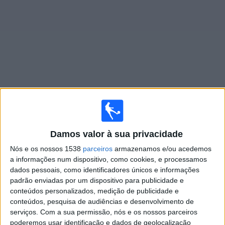
Notícias
Widget
Jogos ao vivo do
Platense
Quarta-feira, 12/08/2026
Damos valor à sua privacidade
19:00
Copa Libertadores
Nós e os nossos 1538
parceiros
armazenamos e/ou acedemos
a informações num dispositivo, como cookies, e processamos
Platense
dados pessoais, como identificadores únicos e informações
Coquimbo
padrão enviadas por um dispositivo para publicidade e
Paramount+
conteúdos personalizados, medição de publicidade e
conteúdos, pesquisa de audiências e desenvolvimento de
serviços.
Com a sua permissão, nós e os nossos parceiros
Quarta-feira, 19/08/2026
poderemos usar identificação e dados de geolocalização