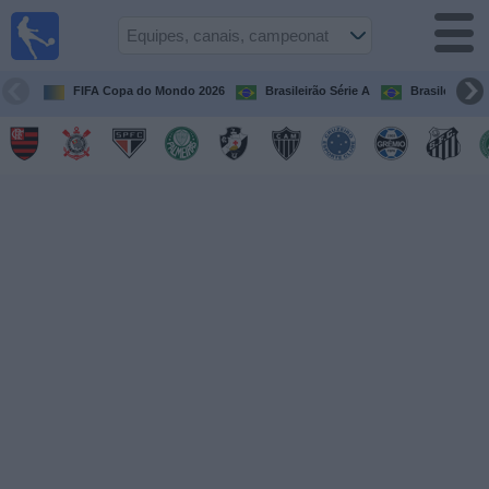
Futebol
ao Vivo
Brasil
FIFA Copa do Mondo 2026
Brasileirão Série A
Brasileirão Sé
Guia de
Jogos na
TV
Próximos
Jogos
Equipes
Campeonatos
Canais
de
TV