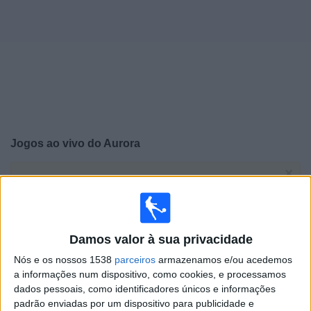
Notícias
Widget
Jogos ao vivo do
Aurora
×
Aurora: Atualmente não há uma partida ao vivo na TV.
Você pode verificar o histórico de jogos previamente
emitidos.
Damos valor à sua privacidade
Quarta-feira, 05/03/2025
Nós e os nossos 1538
parceiros
armazenamos e/ou acedemos
18:00
Copa Sul-Americana
a informações num dispositivo, como cookies, e processamos
dados pessoais, como identificadores únicos e informações
Aurora
padrão enviadas por um dispositivo para publicidade e