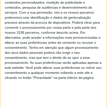
Gualberto Villarroel SJ
conteúdos personalizados, medição de publicidade e
conteúdos, pesquisa de audiências e desenvolvimento de
Paramount+
serviços.
Com a sua permissão, nós e os nossos parceiros
poderemos usar identificação e dados de geolocalização
Quarta-feira, 28/02/2024
precisos através da procura de dispositivos. Poderá clicar para
consentir o processamento por nossa parte e pela parte dos
20:30
Copa Libertadores
nossos 1538 parceiros, conforme descrito acima. Em
2.ª Fase
alternativa, pode aceder a informações mais pormenorizadas e
alterar as suas preferências antes de consentir ou recusar o
Botafogo RJ
consentimento.
Tenha em atenção que algum processamento
Aurora
dos seus dados pessoais poderá não exigir o seu
Star+
Globoplay
GE.Globo
ESPN
consentimento, mas que tem o direito de se opor a esse
processamento. As suas preferências serão aplicadas apenas a
Quarta-feira, 21/02/2024
este website. Você pode alterar suas preferências ou retirar seu
consentimento a qualquer momento voltando a este site e
20:30
Copa Libertadores
clicando no botão "Privacidade" na parte inferior da página.
2.ª Fase
Aurora
Botafogo RJ
Star+
Globoplay
GE.Globo
ESPN