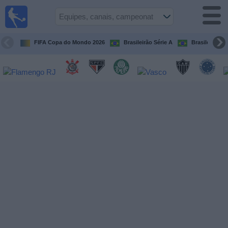
Futebol
ao Vivo
Brasil
FIFA Copa do Mondo 2026
Brasileirão Série A
Brasileirão Sé
Guia de
Jogos na
TV
Próximos
Jogos
Equipes
Campeonatos
Canais
de
TV