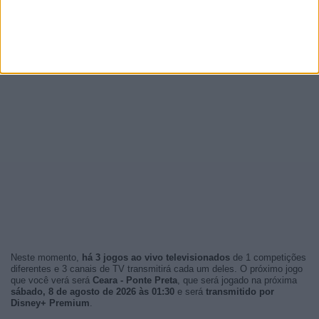
Neste momento,
há 3 jogos ao vivo televisionados
de 1 competições
diferentes e 3 canais de TV transmitirá cada um deles. O próximo jogo
que você verá será
Ceara - Ponte Preta
, que será jogado na próxima
sábado, 8 de agosto de 2026 às 01:30
e será
transmitido por
Disney+ Premium
.