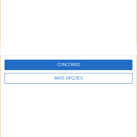
Guarani
23 (4,7%)
Novorizontino
18 (3,68%)
Botafogo SP
17 (3,48%)
CRB
15 (3,07%)
Vila Nova FC
14 (2,86%)
Ver ranking completo
RANKING POR COMPETIÇÕES
CONCORDO
Brasileirão Série B
287 (58,69%)
Campeonato Paulista
107 (21,88%)
MAIS OPÇÕES
Copa Paulista
27 (5,52%)
Serie C
26 (5,32%)
Copa do Brasil
21 (4,29%)
Ver ranking completo
Nº DE PARTIDAS POR DIA DA SEMANA