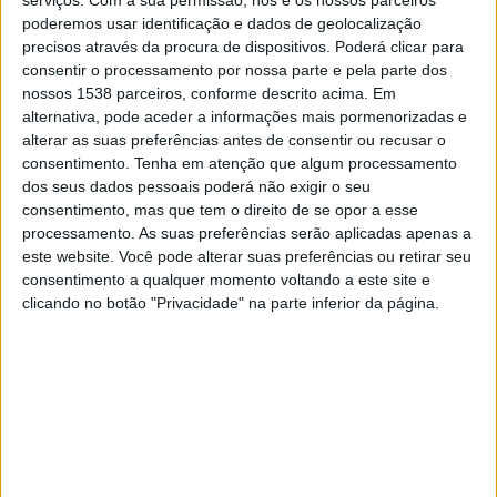
serviços.
Com a sua permissão, nós e os nossos parceiros
19:30
Brasileirão Série B
poderemos usar identificação e dados de geolocalização
precisos através da procura de dispositivos. Poderá clicar para
Ponte Preta
consentir o processamento por nossa parte e pela parte dos
Nautico
nossos 1538 parceiros, conforme descrito acima. Em
alternativa, pode aceder a informações mais pormenorizadas e
Disney+ Premium
SportyNet
Xsports
alterar as suas preferências antes de consentir ou recusar o
consentimento.
Tenha em atenção que algum processamento
Quarta-feira, 19/08/2026
dos seus dados pessoais poderá não exigir o seu
20:30
consentimento, mas que tem o direito de se opor a esse
Brasileirão Série B
processamento. As suas preferências serão aplicadas apenas a
Vila Nova FC
este website. Você pode alterar suas preferências ou retirar seu
consentimento a qualquer momento voltando a este site e
Ponte Preta
clicando no botão "Privacidade" na parte inferior da página.
Disney+ Premium
DADOS ESTATÍSTICOS DA EQUIPE PONTE PRETA NA
TELEVISÃO EM BRASIL
Até a data de hoje
07/08/2026
e desde que este site coleta os dados
estatísticos de quando e onde são televisionados os jogos de
Futebol
da