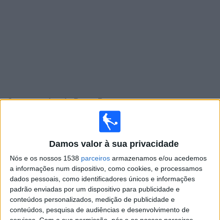
Notícias
Widget
Jogos ao vivo do
Ponte Preta
Jogos da hoje sexta-feira, 07/08/2026
20:30
Brasileirão Série B
Damos valor à sua privacidade
Ceara
Nós e os nossos 1538
parceiros
armazenamos e/ou acedemos
a informações num dispositivo, como cookies, e processamos
Ponte Preta
dados pessoais, como identificadores únicos e informações
Disney+ Premium
padrão enviadas por um dispositivo para publicidade e
conteúdos personalizados, medição de publicidade e
Sexta-feira, 14/08/2026
conteúdos, pesquisa de audiências e desenvolvimento de