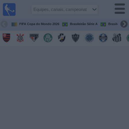
Futebol
ao Vivo
Brasil
FIFA Copa do Mondo 2026
Brasileirão Série A
Brasileirão Sé
Guia de
Jogos na
TV
Próximos
Jogos
Equipes
Campeonatos
Canais
de
TV