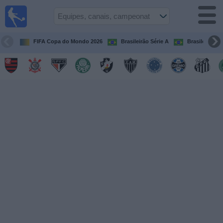
Futebol
ao Vivo
Brasil
FIFA Copa do Mondo 2026
Brasileirão Série A
Brasileirão Sé
Guia de
Jogos na
TV
Próximos
Jogos
Equipes
Campeonatos
Canais
de
TV