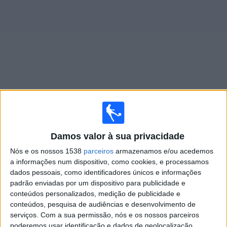
Notícias
Widget
Jogos ao vivo do
Botafogo SP
Sexta-feira, 14/08/2026
Damos valor à sua privacidade
19:30
Brasileirão Série B
Nós e os nossos 1538
parceiros
armazenamos e/ou acedemos
a informações num dispositivo, como cookies, e processamos
Sao Bernardo
dados pessoais, como identificadores únicos e informações
Botafogo SP
padrão enviadas por um dispositivo para publicidade e
SporTV
Premiere
conteúdos personalizados, medição de publicidade e
conteúdos, pesquisa de audiências e desenvolvimento de
serviços.
Com a sua permissão, nós e os nossos parceiros
Quarta-feira, 19/08/2026
poderemos usar identificação e dados de geolocalização