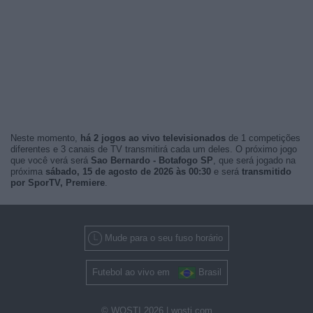
Neste momento,
há 2 jogos ao vivo televisionados
de 1 competições
diferentes e 3 canais de TV transmitirá cada um deles. O próximo jogo
que você verá será
Sao Bernardo - Botafogo SP
, que será jogado na
próxima
sábado, 15 de agosto de 2026 às 00:30
e será
transmitido
por SporTV, Premiere
.
Mude para o seu fuso horário
Futebol ao vivo em
Brasil
© WOSTI 2026 |
wosti.com