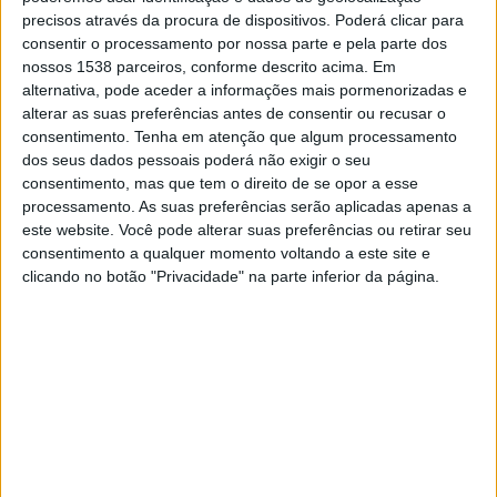
21:30
Brasileirão Série B
precisos através da procura de dispositivos. Poderá clicar para
consentir o processamento por nossa parte e pela parte dos
Botafogo SP
nossos 1538 parceiros, conforme descrito acima. Em
Criciuma
alternativa, pode aceder a informações mais pormenorizadas e
alterar as suas preferências antes de consentir ou recusar o
Disney+ Premium
consentimento.
Tenha em atenção que algum processamento
dos seus dados pessoais poderá não exigir o seu
consentimento, mas que tem o direito de se opor a esse
DADOS ESTATÍSTICOS DA EQUIPE BOTAFOGO SP NA
processamento. As suas preferências serão aplicadas apenas a
TELEVISÃO EM BRASIL
este website. Você pode alterar suas preferências ou retirar seu
consentimento a qualquer momento voltando a este site e
Até a data de hoje
09/08/2026
e desde que este site coleta os dados
clicando no botão "Privacidade" na parte inferior da página.
estatísticos de quando e onde são televisionados os jogos de
Futebol
da
equipe
Botafogo SP
em
Brasil
, que foi em
18/01/2018
, podemos fornecer
os seguintes dados:
402
PARTIDAS TELEVISADAS
125 partidas em aberto
31,09%