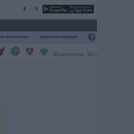
pa Sul-Americana
Campeonato Português
Campeonato Espanhol