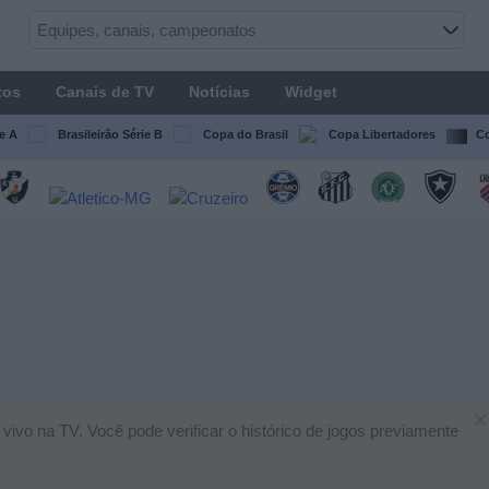
tos
Canais de TV
Notícias
Widget
ie A
Brasileirão Série B
Copa do Brasil
Copa Libertadores
Co
×
 vivo na TV. Você pode verificar o histórico de jogos previamente