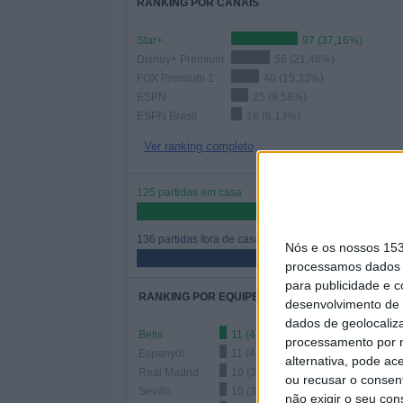
RANKING POR CANAIS
Star+
97 (37,16%)
Disney+ Premium
56 (21,46%)
FOX Premium 1
40 (15,33%)
ESPN
25 (9,58%)
ESPN Brasil
16 (6,13%)
Ver ranking completo
125 partidas em casa
47,89%
136 partidas fora de casa
Nós e os nossos 15
52,11%
processamos dados p
para publicidade e 
RANKING POR EQUIPES
desenvolvimento de 
dados de geolocaliza
Betis
11 (4,21%)
processamento por n
Espanyol
11 (4,21%)
alternativa, pode ac
Real Madrid
10 (3,83%)
ou recusar o consen
Sevilla
10 (3,83%)
não exigir o seu co