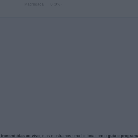
Madrugada
0 (0%)
d transmitidas ao vivo
, mas mostramos uma história com o
guía e program