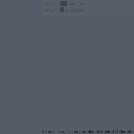
11:15
30 (11,49%)
14:00
17 (6,51%)
No momento, não há
partidas de futebol Valladoli