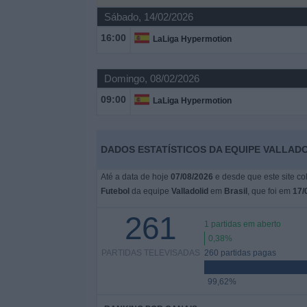
Notícias
Sábado, 14/02/2026
16:00
LaLiga Hypermotion
Widget
Domingo, 08/02/2026
09:00
LaLiga Hypermotion
DADOS ESTATÍSTICOS DA EQUIPE VALLADO
Até a data de hoje
07/08/2026
e desde que este site co
Futebol
da equipe
Valladolid
em
Brasil
, que foi em
17/
261
1 partidas em aberto
0,38%
PARTIDAS TELEVISADAS
260 partidas pagas
99,62%