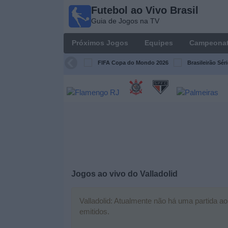
Futebol ao Vivo Brasil
Futebol
Guia de Jogos na TV
ao Vivo
Brasil
Próximos Jogos
Equipes
Campeona
Guia de
Jogos na
FIFA Copa do Mondo 2026
Brasileirão Sér
TV
Próximos
Jogos
Equipes
Campeonatos
Jogos ao vivo do
Valladolid
Canais
de
Valladolid: Atualmente não há uma partida ao
TV
emitidos.