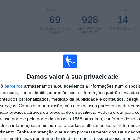
PARTIDAS
DIAS
TOTAL
69
928
14
CONSECUTIVOS
SEM PARTIDA
CANAIS DE TV
PAGOS
GRATUITA
TOTAL
MÁXIMO
TOTAL
Damos valor à sua privacidade
4
11
56
38
parceiros
armazenamos e/ou acedemos a informações num dispositi
COMPETIÇÕES
VS Betis
RIVAIS
essoais, como identificadores únicos e informações padrão enviadas 
conteúdos personalizados, medição de publicidade e conteúdos, pesqui
RANKING POR COMPETIÇÕES
serviços.
Com a sua permissão, nós e os nossos parceiros poderemos 
ção precisos através da procura de dispositivos. Poderá clicar para co
Campeonato Espanhol
179 (68,58%)
ossa parte e pela parte dos nossos 1538 parceiros, conforme descrit
LaLiga Hypermotion
70 (26,82%)
eder a informações mais pormenorizadas e alterar as suas preferência
Copa del Rey
10 (3,83%)
timento.
Tenha em atenção que algum processamento dos seus dados
Amigável
2 (0,77%)
nsentimento, mas que tem o direito de se opor a esse processamento. A