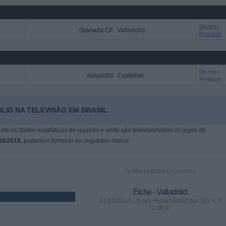
Disney+
Granada CF
Valladolid
Premium
Disney+
Valladolid
Castellon
Premium
LID NA TELEVISÃO EM BRASIL
leta os dados estatísticos de quando e onde são televisionados os jogos de
08/2018
, podemos fornecer os seguintes dados:
ÚLTIMA PARTIDA EM ABERTO
Elche - Valladolid
21/01/2024 LaLiga Hypermotion por Star+, A
Crítica