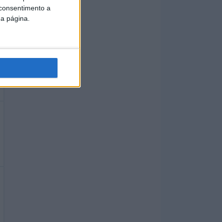
 consentimento a
da página.