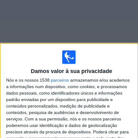
Notícias
Widget
Jogos ao vivo do
Karlsruher SC
Damos valor à sua privacidade
Amanhã sábado, 08/08/2026
Nós e os nossos 1538
parceiros
armazenamos e/ou acedemos
08:00
a informações num dispositivo, como cookies, e processamos
2. Bundesliga
dados pessoais, como identificadores únicos e informações
Karlsruher SC
padrão enviadas por um dispositivo para publicidade e
conteúdos personalizados, medição de publicidade e
Arminia Bielefeld
conteúdos, pesquisa de audiências e desenvolvimento de
OneFootball PPV
OneFootball
serviços.
Com a sua permissão, nós e os nossos parceiros
poderemos usar identificação e dados de geolocalização
precisos através da procura de dispositivos. Poderá clicar para
DADOS ESTATÍSTICOS DA EQUIPE KARLSRUHER SC NA