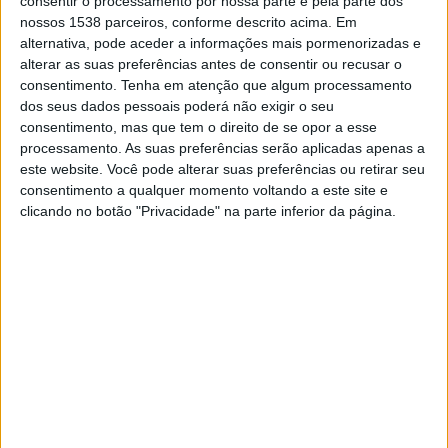
consentir o processamento por nossa parte e pela parte dos
TELEVISÃO EM BRASIL
nossos 1538 parceiros, conforme descrito acima. Em
alternativa, pode aceder a informações mais pormenorizadas e
Até a data de hoje
07/08/2026
e desde que este site coleta os dados
alterar as suas preferências antes de consentir ou recusar o
estatísticos de quando e onde são televisionados os jogos de
Futebol
da
consentimento.
Tenha em atenção que algum processamento
equipe
Karlsruher SC
em
Brasil
, que foi em
19/09/2020
, podemos
dos seus dados pessoais poderá não exigir o seu
fornecer os seguintes dados:
consentimento, mas que tem o direito de se opor a esse
processamento. As suas preferências serão aplicadas apenas a
207
este website. Você pode alterar suas preferências ou retirar seu
consentimento a qualquer momento voltando a este site e
PARTIDAS TELEVISADAS
clicando no botão "Privacidade" na parte inferior da página.
196 partidas em aberto
94,69%
11 partidas pagas
5,31%
ÚLTIMA PARTIDA EM ABERTO
Paderborn - Karlsruher SC
08/05/2026 2. Bundesliga por OneFootball PPV, OneFootball
RANKING POR CANAIS