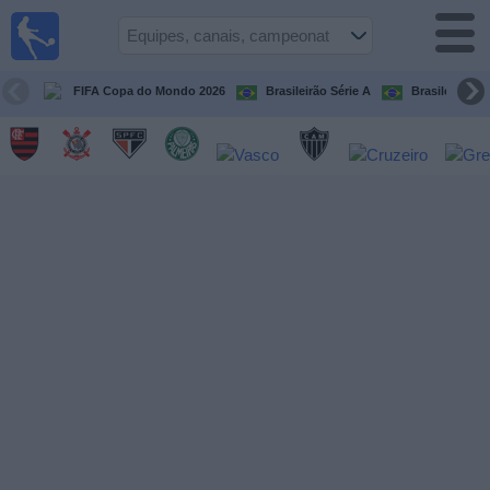
Futebol
ao Vivo
Brasil
FIFA Copa do Mondo 2026
Brasileirão Série A
Brasileirão Sé
Guia de
Jogos na
TV
Próximos
Jogos
Equipes
Campeonatos
Canais
de
TV