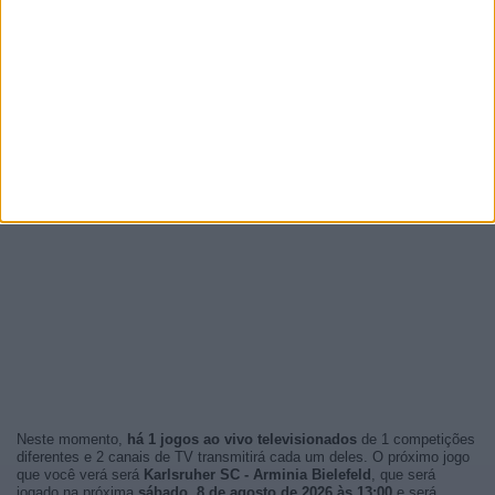
Neste momento,
há 1 jogos ao vivo televisionados
de 1 competições
diferentes e 2 canais de TV transmitirá cada um deles. O próximo jogo
que você verá será
Karlsruher SC - Arminia Bielefeld
, que será
jogado na próxima
sábado, 8 de agosto de 2026 às 13:00
e será