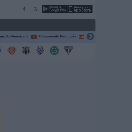
pa Sul-Americana
Campeonato Português
Campeonato Espanhol