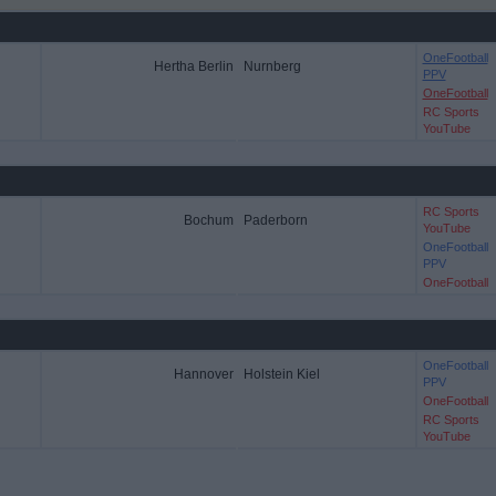
OneFootball
Hertha Berlin
Nurnberg
PPV
OneFootball
RC Sports
YouTube
RC Sports
Bochum
Paderborn
YouTube
OneFootball
PPV
OneFootball
OneFootball
Hannover
Holstein Kiel
PPV
OneFootball
RC Sports
YouTube